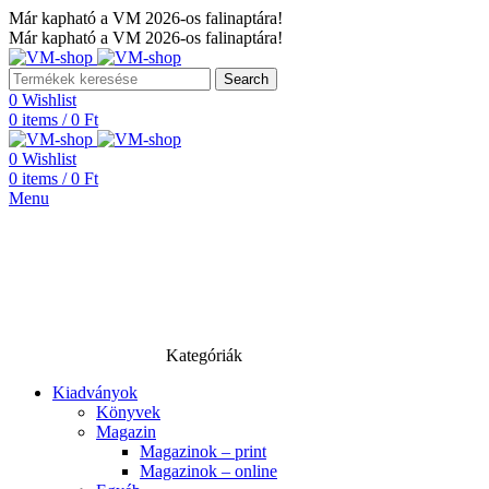
Már kapható a VM 2026-os falinaptára!
Már kapható a VM 2026-os falinaptára!
Search
0
Wishlist
0
items
/
0
Ft
0
Wishlist
0
items
/
0
Ft
Menu
Kategóriák
Kiadványok
Könyvek
Magazin
Magazinok – print
Magazinok – online