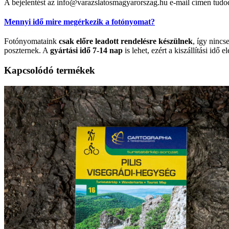
A bejelentést az info@varazslatosmagyarorszag.hu e-mail címen tudo
Mennyi idő mire megérkezik a fotónyomat?
Fotónyomataink
csak előre leadott rendelésre készülnek
, így nincs
poszternek. A
gyártási idő 7-14 nap
is lehet, ezért a kiszállítási idő el
Kapcsolódó termékek