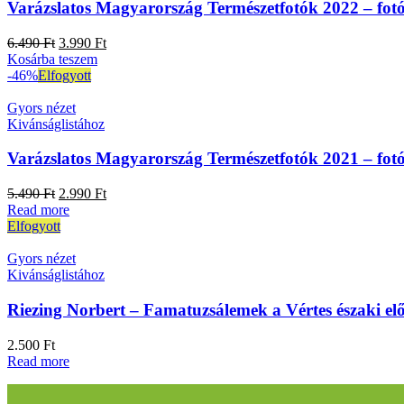
Varázslatos Magyarország Természetfotók 2022 – fo
6.490
Ft
3.990
Ft
Kosárba teszem
-46%
Elfogyott
Gyors nézet
Kivánságlistához
Varázslatos Magyarország Természetfotók 2021 – fo
5.490
Ft
2.990
Ft
Read more
Elfogyott
Gyors nézet
Kivánságlistához
Riezing Norbert – Famatuzsálemek a Vértes északi el
2.500
Ft
Read more