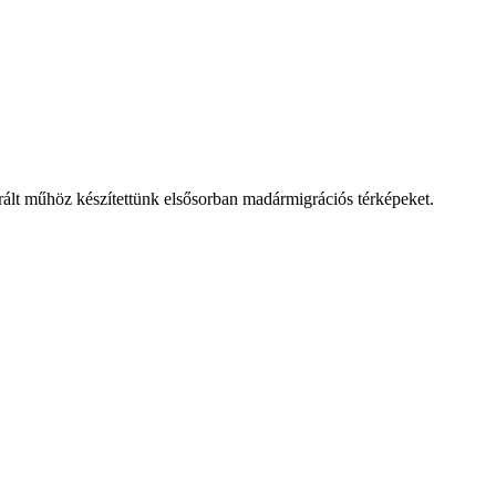
rált műhöz készítettünk elsősorban madármigrációs térképeket.