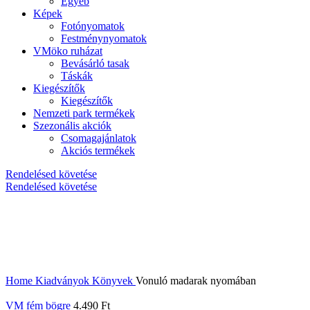
Egyéb
Képek
Fotónyomatok
Festménynyomatok
VMöko ruházat
Bevásárló tasak
Táskák
Kiegészítők
Kiegészítők
Nemzeti park termékek
Szezonális akciók
Csomagajánlatok
Akciós termékek
Rendelésed követése
Rendelésed követése
Home
Kiadványok
Könyvek
Vonuló madarak nyomában
VM fém bögre
4.490
Ft