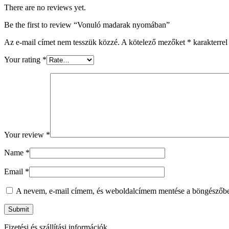
There are no reviews yet.
Be the first to review “Vonuló madarak nyomában”
Az e-mail címet nem tesszük közzé.
A kötelező mezőket
*
karakterrel 
Your rating
*
Your review
*
Name
*
Email
*
A nevem, e-mail címem, és weboldalcímem mentése a böngészőb
Fizetési és szállítási információk