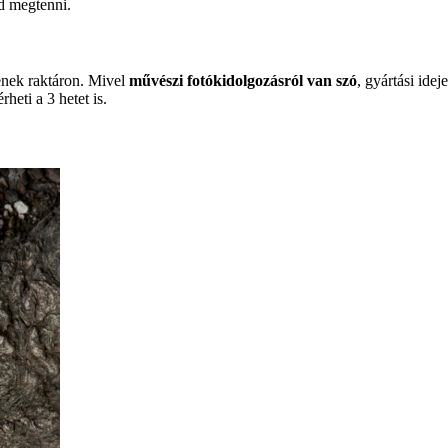
d megtenni.
enek raktáron. Mivel
művészi fotókidolgozásról van szó
, gyártási ide
érheti a 3 hetet is.