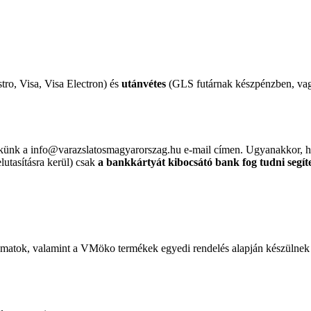
tro, Visa, Visa Electron) és
utánvétes
(GLS futárnak készpénzben, vagy
nekünk a info@varazslatosmagyarorszag.hu e-mail címen. Ugyanakkor,
elutasításra kerül) csak
a bankkártyát kibocsátó bank fog tudni segít
nyomatok, valamint a VMöko termékek egyedi rendelés alapján készülnek