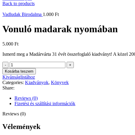
Back to products
Vadludak Birodalma
1.000
Ft
Vonuló madarak nyomában
5.000
Ft
Ismerd meg a Madárvárta 31 évét összefoglaló kiadványt! A közel 200
Vonuló
madarak
Kosárba teszem
nyomában
Kivánságlistához
quantity
Categories:
Kiadványok
,
Könyvek
Share:
Reviews (0)
Fizetési és szállítási információk
Reviews (0)
Vélemények