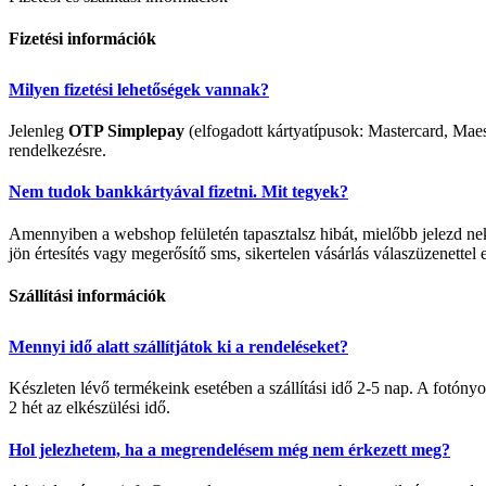
Fizetési információk
Milyen fizetési lehetőségek vannak?
Jelenleg
OTP Simplepay
(elfogadott kártyatípusok: Mastercard, Maes
rendelkezésre.
Nem tudok bankkártyával fizetni. Mit tegyek?
Amennyiben a webshop felületén tapasztalsz hibát, mielőbb jelezd 
jön értesítés vagy megerősítő sms, sikertelen vásárlás válaszüzenettel 
Szállítási információk
Mennyi idő alatt szállítjátok ki a rendeléseket?
Készleten lévő termékeink esetében a szállítási idő 2-5 nap. A fotó
2 hét az elkészülési idő.
Hol jelezhetem, ha a megrendelésem még nem érkezett meg?