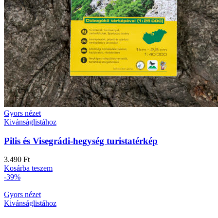
Gyors nézet
Kivánságlistához
Pilis és Visegrádi-hegység turistatérkép
3.490
Ft
Kosárba teszem
-39%
Gyors nézet
Kivánságlistához