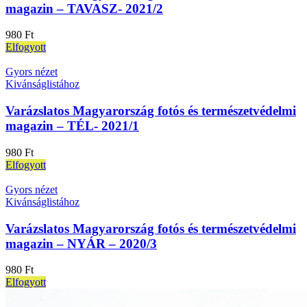
magazin – TAVASZ- 2021/2
980
Ft
Elfogyott
Gyors nézet
Kivánságlistához
Varázslatos Magyarország fotós és természetvédelmi
magazin – TÉL- 2021/1
980
Ft
Elfogyott
Gyors nézet
Kivánságlistához
Varázslatos Magyarország fotós és természetvédelmi
magazin – NYÁR – 2020/3
980
Ft
Elfogyott