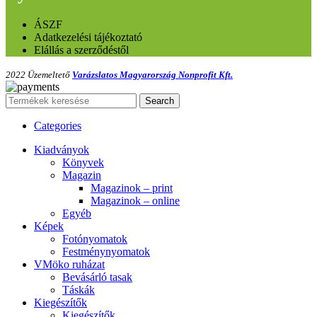
ÁSZF
Adatkezelési tájékoztató
Elállás a szerződéstől
2022 Üzemeltető
Varázslatos Magyarország Nonprofit Kft.
Search
Categories
Kiadványok
Könyvek
Magazin
Magazinok – print
Magazinok – online
Egyéb
Képek
Fotónyomatok
Festménynyomatok
VMöko ruházat
Bevásárló tasak
Táskák
Kiegészítők
Kiegészítők