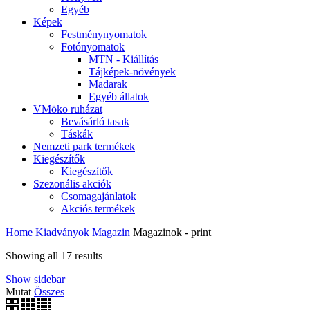
Egyéb
Képek
Festménynyomatok
Fotónyomatok
MTN - Kiállítás
Tájképek-növények
Madarak
Egyéb állatok
VMöko ruházat
Bevásárló tasak
Táskák
Nemzeti park termékek
Kiegészítők
Kiegészítők
Szezonális akciók
Csomagajánlatok
Akciós termékek
Home
Kiadványok
Magazin
Magazinok - print
Showing all 17 results
Show sidebar
Mutat
Összes