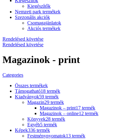
Kiegészítők
Kiegészítők
Nemzeti park termékek
Szezonális akciók
Csomagajánlatok
Akciós termékek
Rendelésed követése
Rendelésed követése
Magazinok - print
Categories
Összes
termékek
Támogatható
18 termék
Kiadványok
59 termék
Magazin
29 termék
Magazinok – print
17 termék
Magazinok – online
12 termék
Könyvek
28 termék
Egyéb
5 termék
Képek
336 termék
Festménynyomatok
13 termék