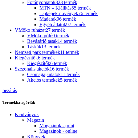
Fotónyomatok
323 termék
MTN – Kiállítás
55 termék
Tájképek-növények
76 termék
Madarak
96 termék
Egyéb állatok
97 termék
VMöko ruházat
27 termék
VMöko póló
0 termék
Bevásárló tasak
14 termék
Táskák
13 termék
Nemzeti park termékek
11 termék
Kiegészítők
6 termék
Kiegészítők
6 termék
Szezonális akciók
16 termék
Csomagajánlatok
11 termék
Akciós termékek
5 termék
bezárás
Termékkategóriák
Kiadványok
Magazin
Magazinok - print
Magazinok - online
Könyvek