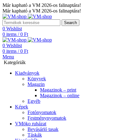
Már kapható a VM 2026-os falinaptára!
Már kapható a VM 2026-os falinaptára!
Search
0
Wishlist
0
items
/
0
Ft
0
Wishlist
0
items
/
0
Ft
Menu
Kategóriák
Kiadványok
Könyvek
Magazin
Magazinok – print
Magazinok – online
Egyéb
Képek
Fotónyomatok
Festménynyomatok
VMöko ruházat
Bevásárló tasak
Táskák