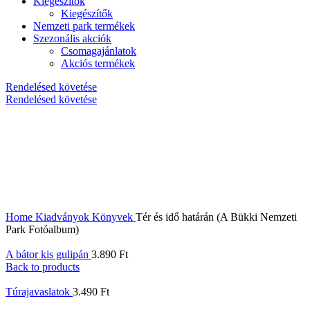
Kiegészítők
Kiegészítők
Nemzeti park termékek
Szezonális akciók
Csomagajánlatok
Akciós termékek
Rendelésed követése
Rendelésed követése
Home
Kiadványok
Könyvek
Tér ​és idő határán (A Bükki Nemzeti
Park Fotóalbum)
A bátor kis gulipán
3.890
Ft
Back to products
Túrajavaslatok
3.490
Ft