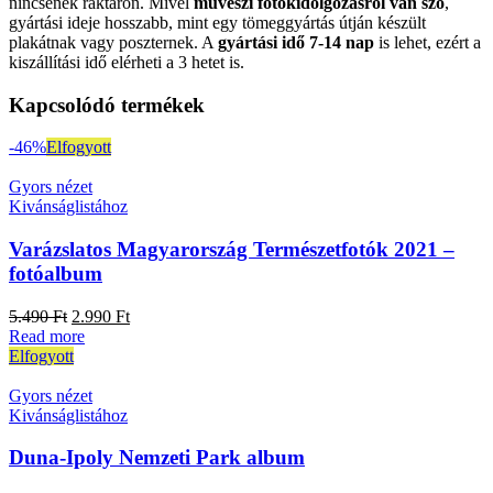
nincsenek raktáron. Mivel
művészi fotókidolgozásról van szó
,
gyártási ideje hosszabb, mint egy tömeggyártás útján készült
plakátnak vagy poszternek. A
gyártási idő 7-14 nap
is lehet, ezért a
kiszállítási idő elérheti a 3 hetet is.
Kapcsolódó termékek
-46%
Elfogyott
Gyors nézet
Kivánságlistához
Varázslatos Magyarország Természetfotók 2021 –
fotóalbum
5.490
Ft
2.990
Ft
Read more
Elfogyott
Gyors nézet
Kivánságlistához
Duna-Ipoly Nemzeti Park album