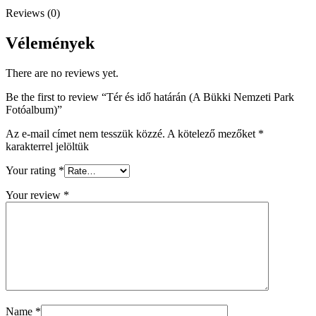
Fotóalbum)
Reviews (0)
quantity
Vélemények
There are no reviews yet.
Be the first to review “Tér ​és idő határán (A Bükki Nemzeti Park
Fotóalbum)”
Az e-mail címet nem tesszük közzé.
A kötelező mezőket
*
karakterrel jelöltük
Your rating
*
Your review
*
Name
*