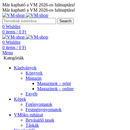
Már kapható a VM 2026-os falinaptára!
Már kapható a VM 2026-os falinaptára!
Search
0
Wishlist
0
items
/
0
Ft
0
Wishlist
0
items
/
0
Ft
Menu
Kategóriák
Kiadványok
Könyvek
Magazin
Magazinok – print
Magazinok – online
Egyéb
Képek
Fotónyomatok
Festménynyomatok
VMöko ruházat
Bevásárló tasak
Táskák