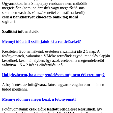
Ugyanakkor, ha a Simplepay rendszere nem működik
megfelelően (nem jön értesítés vagy megerősítő sms,
sikertelen vásárlás válaszüzenettel elutasításra kerül)
csak
a bankkártyát kibocsátó bank fog tudni
segíteni
.
Szállítási információk
Mennyi idő alatt szállítjátok ki a rendeléseket?
Készleten lévő termékeink esetében a szállítási idő 2-5 nap. A
fotónyomatok, valamint a VMöko termékek egyedi rendelés alapján
készülnek kézi műhelyben, így azok esetében a megrendelésétől
számítva 1.5 – 2 hét az elkészülési idő.
Hol jelezhetem, ha a megrendelésem még nem érkezett meg?
A bejelentést az info@varazslatosmagyarorszag.hu e-mail címen
tudod megtenni.
Mennyi idő mire megérkezik a fotónyomat?
Fotónyomataink
csak előre leadott rendelésre készülnek
, így