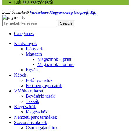
Elállás a szerződéstől
2022 Üzemeltető
Varázslatos Magyarország Nonprofit Kft.
Search
Categories
Kiadványok
Könyvek
Magazin
Magazinok – print
Magazinok – online
Egyéb
Képek
Fotónyomatok
Festménynyomatok
VMöko ruházat
Bevásárló tasak
Táskák
Kiegészítők
Kiegészítők
Nemzeti park termékek
Szezonális akciók
Csomagajánlatok