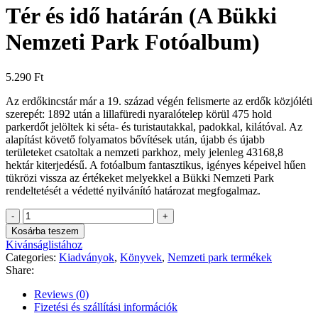
Tér ​és idő határán (A Bükki
Nemzeti Park Fotóalbum)
5.290
Ft
Az erdőkincstár már a 19. század végén felismerte az erdők közjóléti
szerepét: 1892 után a lillafüredi nyaralótelep körül 475 hold
parkerdőt jelöltek ki séta- és turistautakkal, padokkal, kilátóval. Az
alapítást követő folyamatos bővítések után, újabb és újabb
területeket csatoltak a nemzeti parkhoz, mely jelenleg 43168,8
hektár kiterjedésű. A fotóalbum fantasztikus, igényes képeivel hűen
tükrözi vissza az értékeket melyekkel a Bükki Nemzeti Park
rendeltetését a védetté nyilvánító határozat megfogalmaz.
Tér
Kosárba teszem
és
Kivánságlistához
idő
Categories:
Kiadványok
,
Könyvek
,
Nemzeti park termékek
határán
Share:
(A
Bükki
Reviews (0)
Nemzeti
Fizetési és szállítási információk
Park