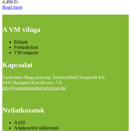
4.490
Ft
Read more
A VM világa
Rólunk
Fotópályázat
VM magazin
Kapcsolat
Varázslatos Magyarország Természetfotó Nonprofit Kft.
1032 Budapest Kiscelli utca 7-9.
info@varazslatosmagyarorszag.hu
Nyilatkozatok
ÁSZF
Adatkezelési tájékoztató