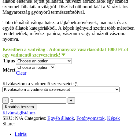
állatok életének rejtett pillanatai, művészi ábrázolások egy szabad
szemmel láthatatlan világról. Díszítsd otthonod falát a Varázslatos
Magyarország gyönyörű természetfotóival.
Több témából válogathatsz: a tájképek-növények, madarak és az
egyéb állatok kategóriákból. A képek igényeid szerint több méretben
rendelhetőek, művészi papírra, vászonra vagy rámázott vászonra
nyomva.
Kezedben a vadvilág - Adományozz vásárlásoddal 1000 Ft-ot
egy vadmentő szervezetnek!
Típus
Méret
Clear
Kiválasztom a vadmentő szervezetet:
*
Kuti
Péter
Kosárba teszem
-
Kivánságlistához
Aranyban
SKU:
N/A
Categories:
Egyéb állatok
,
Fotónyomatok
,
Képek
quantity
Share:
Leírás