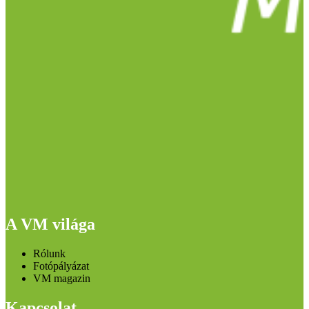
A VM világa
Rólunk
Fotópályázat
VM magazin
Kapcsolat