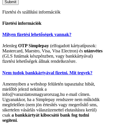
Fizetési és szállítási információk
Fizetési információk
Milyen fizetési lehetőségek vannak?
Jelenleg
OTP Simplepay
(elfogadott kártyatípusok:
Mastercard, Maestro, Visa, Visa Electron) és
utánvétes
(GLS futárnak készpénzben, vagy bankkártyával)
fizetési lehetőségek állnak rendelkezésre.
Nem tudok bankkártyával fizetni. Mit tegyek?
Amennyiben a webshop felületén tapasztalsz hibát,
mielőbb jelezd nekünk a
info@varazslatosmagyarorszag.hu e-mail címen.
Ugyanakkor, ha a Simplepay rendszere nem működik
megfelelően (nem jön értesítés vagy megerősítő sms,
sikertelen vásárlás válaszüzenettel elutasításra kerül)
csak
a bankkártyát kibocsátó bank fog tudni
segíteni
.