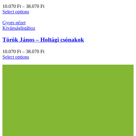
10.070
Ft
–
38.070
Ft
Select options
Gyors nézet
Kivánságlistához
Török János – Holtági csónakok
10.070
Ft
–
38.070
Ft
Select options