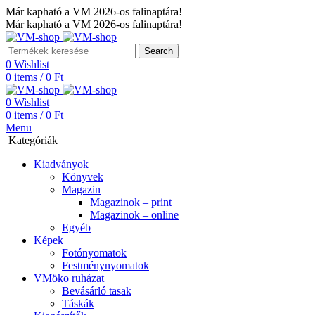
Már kapható a VM 2026-os falinaptára!
Már kapható a VM 2026-os falinaptára!
Search
0
Wishlist
0
items
/
0
Ft
0
Wishlist
0
items
/
0
Ft
Menu
Kategóriák
Kiadványok
Könyvek
Magazin
Magazinok – print
Magazinok – online
Egyéb
Képek
Fotónyomatok
Festménynyomatok
VMöko ruházat
Bevásárló tasak
Táskák