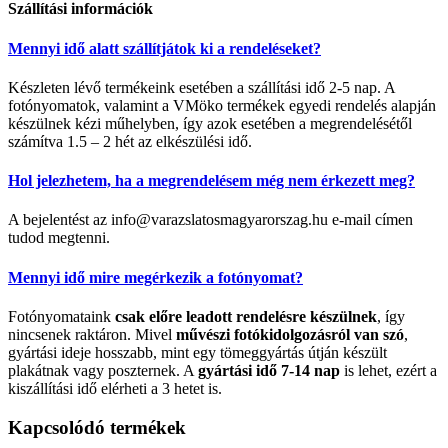
Szállítási információk
Mennyi idő alatt szállítjátok ki a rendeléseket?
Készleten lévő termékeink esetében a szállítási idő 2-5 nap. A
fotónyomatok, valamint a VMöko termékek egyedi rendelés alapján
készülnek kézi műhelyben, így azok esetében a megrendelésétől
számítva 1.5 – 2 hét az elkészülési idő.
Hol jelezhetem, ha a megrendelésem még nem érkezett meg?
A bejelentést az info@varazslatosmagyarorszag.hu e-mail címen
tudod megtenni.
Mennyi idő mire megérkezik a fotónyomat?
Fotónyomataink
csak előre leadott rendelésre készülnek
, így
nincsenek raktáron. Mivel
művészi fotókidolgozásról van szó
,
gyártási ideje hosszabb, mint egy tömeggyártás útján készült
plakátnak vagy poszternek. A
gyártási idő 7-14 nap
is lehet, ezért a
kiszállítási idő elérheti a 3 hetet is.
Kapcsolódó termékek