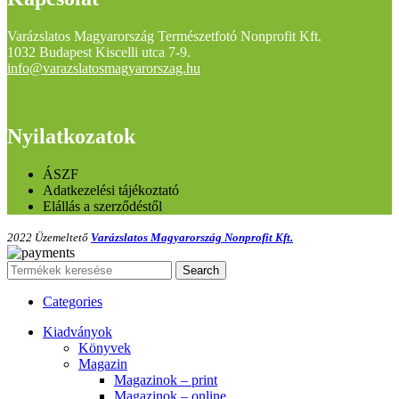
Varázslatos Magyarország Természetfotó Nonprofit Kft.
1032 Budapest Kiscelli utca 7-9.
info@varazslatosmagyarorszag.hu
Nyilatkozatok
ÁSZF
Adatkezelési tájékoztató
Elállás a szerződéstől
2022 Üzemeltető
Varázslatos Magyarország Nonprofit Kft.
Search
Categories
Kiadványok
Könyvek
Magazin
Magazinok – print
Magazinok – online