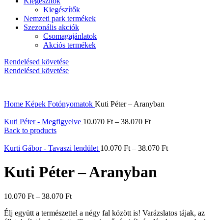
Kiegészítők
Kiegészítők
Nemzeti park termékek
Szezonális akciók
Csomagajánlatok
Akciós termékek
Rendelésed követése
Rendelésed követése
Home
Képek
Fotónyomatok
Kuti Péter – Aranyban
Kuti Péter - Megfigyelve
10.070
Ft
–
38.070
Ft
Back to products
Kurti Gábor - Tavaszi lendület
10.070
Ft
–
38.070
Ft
Kuti Péter – Aranyban
10.070
Ft
–
38.070
Ft
Élj együtt a természettel a négy fal között is! Varázslatos tájak, az