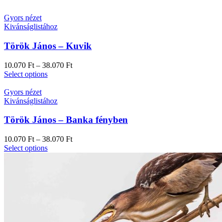
Gyors nézet
Kivánságlistához
Török János – Kuvik
10.070
Ft
–
38.070
Ft
Select options
Gyors nézet
Kivánságlistához
Török János – Banka fényben
10.070
Ft
–
38.070
Ft
Select options