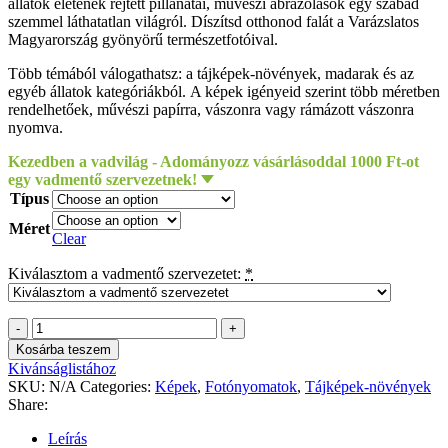
állatok életének rejtett pillanatai, művészi ábrázolások egy szabad
szemmel láthatatlan világról. Díszítsd otthonod falát a Varázslatos
Magyarország gyönyörű természetfotóival.
Több témából válogathatsz: a tájképek-növények, madarak és az
egyéb állatok kategóriákból. A képek igényeid szerint több méretben
rendelhetőek, művészi papírra, vászonra vagy rámázott vászonra
nyomva.
Kezedben a vadvilág - Adományozz vásárlásoddal 1000 Ft-ot
egy vadmentő szervezetnek!
Típus
Méret
Clear
Kiválasztom a vadmentő szervezetet:
*
Török
János
Kosárba teszem
-
Kivánságlistához
Faágak
SKU:
N/A
Categories:
Képek
,
Fotónyomatok
,
Tájképek-növények
quantity
Share:
Leírás