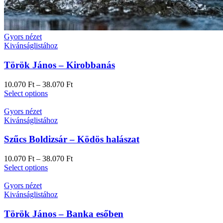
Gyors nézet
Kivánságlistához
Török János – Kirobbanás
10.070
Ft
–
38.070
Ft
Select options
Gyors nézet
Kivánságlistához
Szűcs Boldizsár – Ködös halászat
10.070
Ft
–
38.070
Ft
Select options
Gyors nézet
Kivánságlistához
Török János – Banka esőben