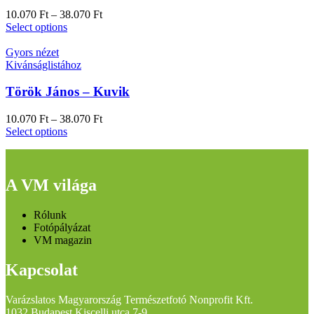
10.070
Ft
–
38.070
Ft
Select options
Gyors nézet
Kivánságlistához
Török János – Kuvik
10.070
Ft
–
38.070
Ft
Select options
A VM világa
Rólunk
Fotópályázat
VM magazin
Kapcsolat
Varázslatos Magyarország Természetfotó Nonprofit Kft.
1032 Budapest Kiscelli utca 7-9.