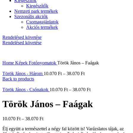
Kiegészítők
Kiegészítők
Nemzeti park termékek
Szezonális akciók
Csomagajánlatok
Akciós termékek
Rendelésed követése
Rendelésed követése
Home
Képek
Fotónyomatok
Török János – Faágak
Török János - Három
10.070
Ft
–
38.070
Ft
Back to products
Török János - Csónakok
10.070
Ft
–
38.070
Ft
Török János – Faágak
10.070
Ft
–
38.070
Ft
Élj együtt a természettel a négy fal között is! Varázslatos tájak, az