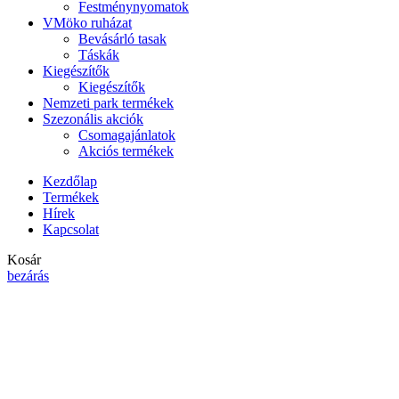
Festménynyomatok
VMöko ruházat
Bevásárló tasak
Táskák
Kiegészítők
Kiegészítők
Nemzeti park termékek
Szezonális akciók
Csomagajánlatok
Akciós termékek
Kezdőlap
Termékek
Hírek
Kapcsolat
Kosár
bezárás