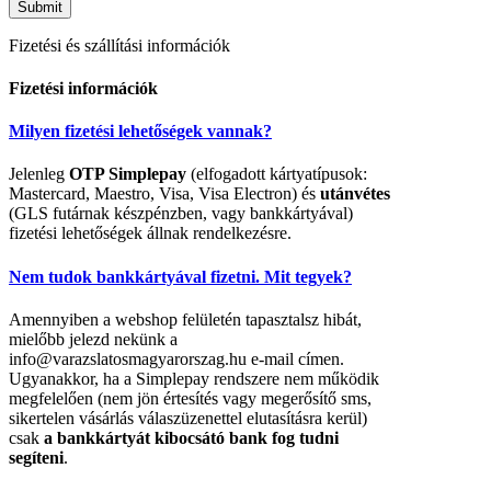
Fizetési és szállítási információk
Fizetési információk
Milyen fizetési lehetőségek vannak?
Jelenleg
OTP Simplepay
(elfogadott kártyatípusok:
Mastercard, Maestro, Visa, Visa Electron) és
utánvétes
(GLS futárnak készpénzben, vagy bankkártyával)
fizetési lehetőségek állnak rendelkezésre.
Nem tudok bankkártyával fizetni. Mit tegyek?
Amennyiben a webshop felületén tapasztalsz hibát,
mielőbb jelezd nekünk a
info@varazslatosmagyarorszag.hu e-mail címen.
Ugyanakkor, ha a Simplepay rendszere nem működik
megfelelően (nem jön értesítés vagy megerősítő sms,
sikertelen vásárlás válaszüzenettel elutasításra kerül)
csak
a bankkártyát kibocsátó bank fog tudni
segíteni
.