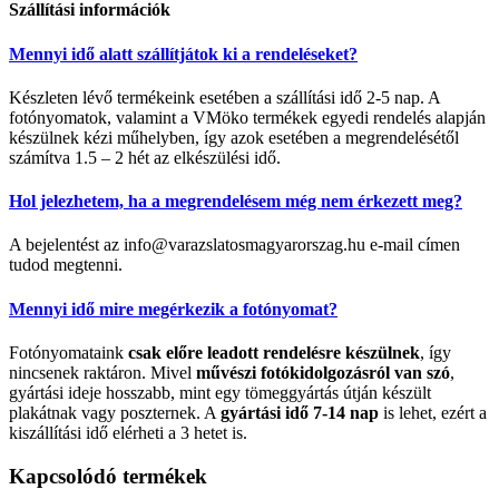
Szállítási információk
Mennyi idő alatt szállítjátok ki a rendeléseket?
Készleten lévő termékeink esetében a szállítási idő 2-5 nap. A
fotónyomatok, valamint a VMöko termékek egyedi rendelés alapján
készülnek kézi műhelyben, így azok esetében a megrendelésétől
számítva 1.5 – 2 hét az elkészülési idő.
Hol jelezhetem, ha a megrendelésem még nem érkezett meg?
A bejelentést az info@varazslatosmagyarorszag.hu e-mail címen
tudod megtenni.
Mennyi idő mire megérkezik a fotónyomat?
Fotónyomataink
csak előre leadott rendelésre készülnek
, így
nincsenek raktáron. Mivel
művészi fotókidolgozásról van szó
,
gyártási ideje hosszabb, mint egy tömeggyártás útján készült
plakátnak vagy poszternek. A
gyártási idő 7-14 nap
is lehet, ezért a
kiszállítási idő elérheti a 3 hetet is.
Kapcsolódó termékek