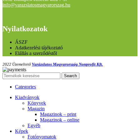
info@varazslatosmagyarorszag.hu
Nyilatkozatok
ÁSZF
Adatkezelési tájékoztató
Elállás a szerződéstől
2022 Üzemeltető
Varázslatos Magyarország Nonprofit Kft.
Search
Categories
Kiadványok
Könyvek
Magazin
Magazinok – print
Magazinok – online
Egyéb
Képek
Fotónyomatok