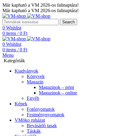
Már kapható a VM 2026-os falinaptára!
Már kapható a VM 2026-os falinaptára!
Search
0
Wishlist
0
items
/
0
Ft
0
Wishlist
0
items
/
0
Ft
Menu
Kategóriák
Kiadványok
Könyvek
Magazin
Magazinok – print
Magazinok – online
Egyéb
Képek
Fotónyomatok
Festménynyomatok
VMöko ruházat
Bevásárló tasak
Táskák