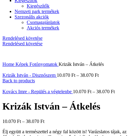
Kiegészítők
Kiegészítők
Nemzeti park termékek
Szezonális akciók
Csomagajánlatok
Akciós termékek
Rendelésed követése
Rendelésed követése
Home
Képek
Fotónyomatok
Krizák István – Átkelés
Krizák István - Disznószem
10.070
Ft
–
38.070
Ft
Back to products
Kovács Imre - Repülés a végtelenbe
10.070
Ft
–
38.070
Ft
Krizák István – Átkelés
10.070
Ft
–
38.070
Ft
Élj együtt a természettel a négy fal között is! Varázslatos tájak, az