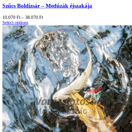
Szűcs Boldizsár – Medúzák éjszakája
10.070
Ft
–
38.070
Ft
Select options