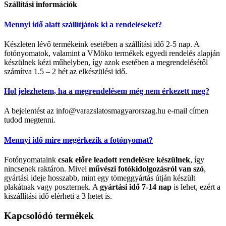
Szállítási információk
Mennyi idő alatt szállítjátok ki a rendeléseket?
Készleten lévő termékeink esetében a szállítási idő 2-5 nap. A
fotónyomatok, valamint a VMöko termékek egyedi rendelés alapján
készülnek kézi műhelyben, így azok esetében a megrendelésétől
számítva 1.5 – 2 hét az elkészülési idő.
Hol jelezhetem, ha a megrendelésem még nem érkezett meg?
A bejelentést az info@varazslatosmagyarorszag.hu e-mail címen
tudod megtenni.
Mennyi idő mire megérkezik a fotónyomat?
Fotónyomataink
csak előre leadott rendelésre készülnek
, így
nincsenek raktáron. Mivel
művészi fotókidolgozásról van szó
,
gyártási ideje hosszabb, mint egy tömeggyártás útján készült
plakátnak vagy poszternek. A
gyártási idő 7-14 nap
is lehet, ezért a
kiszállítási idő elérheti a 3 hetet is.
Kapcsolódó termékek