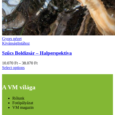
Gyors nézet
Kivánságlistához
Szűcs Boldizsár – Halperspektíva
10.070
Ft
–
38.070
Ft
Select options
A VM világa
Rólunk
Fotópályázat
VM magazin