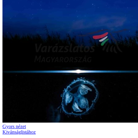
Gyors nézet
Kivánságlistához