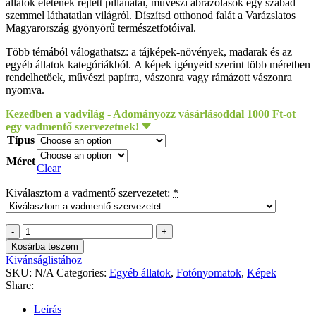
állatok életének rejtett pillanatai, művészi ábrázolások egy szabad
szemmel láthatatlan világról. Díszítsd otthonod falát a Varázslatos
Magyarország gyönyörű természetfotóival.
Több témából válogathatsz: a tájképek-növények, madarak és az
egyéb állatok kategóriákból. A képek igényeid szerint több méretben
rendelhetőek, művészi papírra, vászonra vagy rámázott vászonra
nyomva.
Kezedben a vadvilág - Adományozz vásárlásoddal 1000 Ft-ot
egy vadmentő szervezetnek!
Típus
Méret
Clear
Kiválasztom a vadmentő szervezetet:
*
Krizák
István
Kosárba teszem
-
Kivánságlistához
Átkelés
SKU:
N/A
Categories:
Egyéb állatok
,
Fotónyomatok
,
Képek
quantity
Share:
Leírás