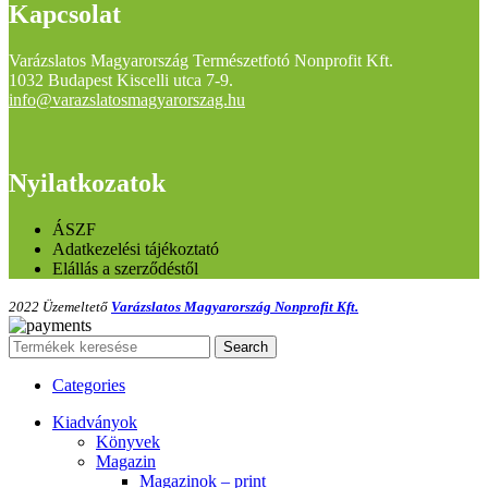
Kapcsolat
Varázslatos Magyarország Természetfotó Nonprofit Kft.
1032 Budapest Kiscelli utca 7-9.
info@varazslatosmagyarorszag.hu
Nyilatkozatok
ÁSZF
Adatkezelési tájékoztató
Elállás a szerződéstől
2022 Üzemeltető
Varázslatos Magyarország Nonprofit Kft.
Search
Categories
Kiadványok
Könyvek
Magazin
Magazinok – print