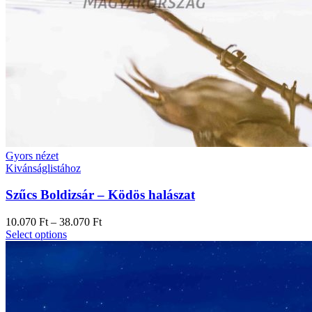
Gyors nézet
Kivánságlistához
Szűcs Boldizsár – Ködös halászat
10.070
Ft
–
38.070
Ft
Select options