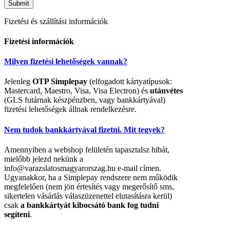
Fizetési és szállítási információk
Fizetési információk
Milyen fizetési lehetőségek vannak?
Jelenleg
OTP Simplepay
(elfogadott kártyatípusok:
Mastercard, Maestro, Visa, Visa Electron) és
utánvétes
(GLS futárnak készpénzben, vagy bankkártyával)
fizetési lehetőségek állnak rendelkezésre.
Nem tudok bankkártyával fizetni. Mit tegyek?
Amennyiben a webshop felületén tapasztalsz hibát,
mielőbb jelezd nekünk a
info@varazslatosmagyarorszag.hu e-mail címen.
Ugyanakkor, ha a Simplepay rendszere nem működik
megfelelően (nem jön értesítés vagy megerősítő sms,
sikertelen vásárlás válaszüzenettel elutasításra kerül)
csak
a bankkártyát kibocsátó bank fog tudni
segíteni
.