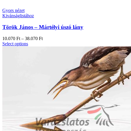
Gyors nézet
Kivánságlistához
Török János – Mártélyi úszó lány
10.070
Ft
–
38.070
Ft
Select options