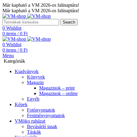
Már kapható a VM 2026-os falinaptára!
Már kapható a VM 2026-os falinaptára!
Search
0
Wishlist
0
items
/
0
Ft
0
Wishlist
0
items
/
0
Ft
Menu
Kategóriák
Kiadványok
Könyvek
Magazin
Magazinok – print
Magazinok – online
Egyéb
Képek
Fotónyomatok
Festménynyomatok
VMöko ruházat
Bevásárló tasak
Táskák