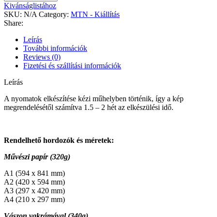
-
Kivánságlistához
Ismeretlen
SKU:
N/A
Category:
MTN - Kiállítás
világ
Share:
quantity
Leírás
További információk
Reviews (0)
Fizetési és szállítási információk
Leírás
A nyomatok elkészítése kézi műhelyben történik, így a kép
megrendelésétől számítva 1.5 – 2 hét az elkészülési idő.
Rendelhető hordozók és méretek:
Művészi papír (320g)
A1 (594 x 841 mm)
A2 (420 x 594 mm)
A3 (297 x 420 mm)
A4 (210 x 297 mm)
Vászon vakrámával (340g)