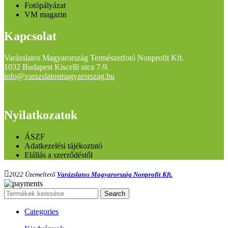
Fotópályázat
VM magazin
Kapcsolat
Varázslatos Magyarország Természetfotó Nonprofit Kft.
1032 Budapest Kiscelli utca 7-9.
info@varazslatosmagyarorszag.hu
Nyilatkozatok
ÁSZF
Adatkezelési tájékoztató
Elállás a szerződéstől
2022 Üzemeltető
Varázslatos Magyarország Nonprofit Kft.
Search
Categories