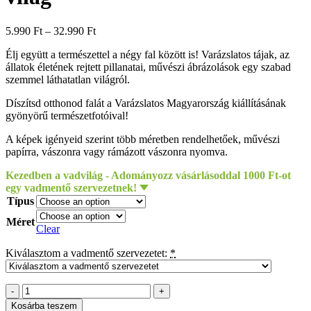
5.990
Ft
–
32.990
Ft
Élj együtt a természettel a négy fal között is! Varázslatos tájak, az
állatok életének rejtett pillanatai, művészi ábrázolások egy szabad
szemmel láthatatlan világról.
Díszítsd otthonod falát a Varázslatos Magyarország kiállításának
gyönyörű természetfotóival!
A képek igényeid szerint több méretben rendelhetőek, művészi
papírra, vászonra vagy rámázott vászonra nyomva.
Kezedben a vadvilág - Adományozz vásárlásoddal 1000 Ft-ot
egy vadmentő szervezetnek!
Típus
Méret
Clear
Kiválasztom a vadmentő szervezetet:
*
Udvardi
László
Kosárba teszem