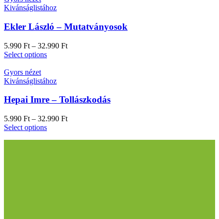
Kivánságlistához
Ekler László – Mutatványosok
5.990
Ft
–
32.990
Ft
Select options
Gyors nézet
Kivánságlistához
Hepai Imre – Tollászkodás
5.990
Ft
–
32.990
Ft
Select options