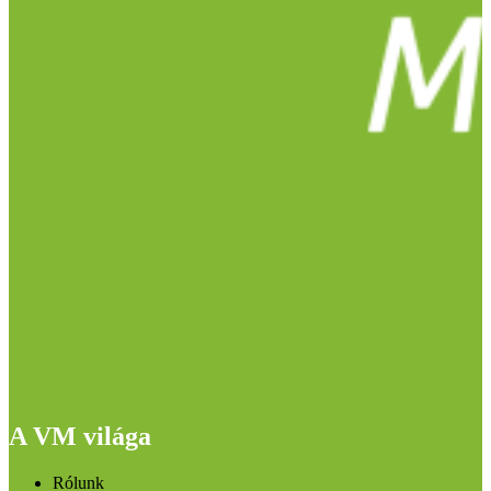
A VM világa
Rólunk