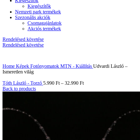
Kiegészítők
Kiegészítők
Nemzeti park termékek
Szezonális akciók
Csomagajánlatok
Akciós termékek
Rendelésed követése
Rendelésed követése
Home
Képek
Fotónyomatok
MTN - Kiállítás
Udvardi László –
Ismeretlen világ
Tóth László - Torzó
5.990
Ft
–
32.990
Ft
Back to products