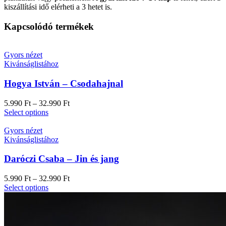
kiszállítási idő elérheti a 3 hetet is.
Kapcsolódó termékek
Gyors nézet
Kivánságlistához
Hogya István – Csodahajnal
5.990
Ft
–
32.990
Ft
Select options
Gyors nézet
Kivánságlistához
Daróczi Csaba – Jin és jang
5.990
Ft
–
32.990
Ft
Select options