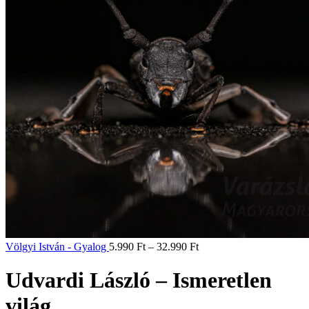
Völgyi István - Gyalog
5.990
Ft
–
32.990
Ft
Udvardi László – Ismeretlen
világ