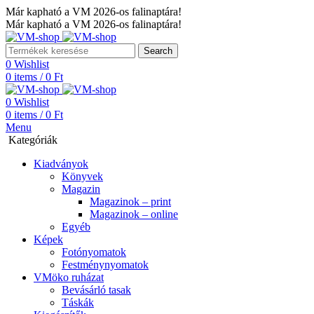
Már kapható a VM 2026-os falinaptára!
Már kapható a VM 2026-os falinaptára!
Search
0
Wishlist
0
items
/
0
Ft
0
Wishlist
0
items
/
0
Ft
Menu
Kategóriák
Kiadványok
Könyvek
Magazin
Magazinok – print
Magazinok – online
Egyéb
Képek
Fotónyomatok
Festménynyomatok
VMöko ruházat
Bevásárló tasak
Táskák