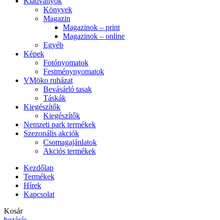
Kiadványok
Könyvek
Magazin
Magazinok – print
Magazinok – online
Egyéb
Képek
Fotónyomatok
Festménynyomatok
VMöko ruházat
Bevásárló tasak
Táskák
Kiegészítők
Kiegészítők
Nemzeti park termékek
Szezonális akciók
Csomagajánlatok
Akciós termékek
Kezdőlap
Termékek
Hírek
Kapcsolat
Kosár
bezárás