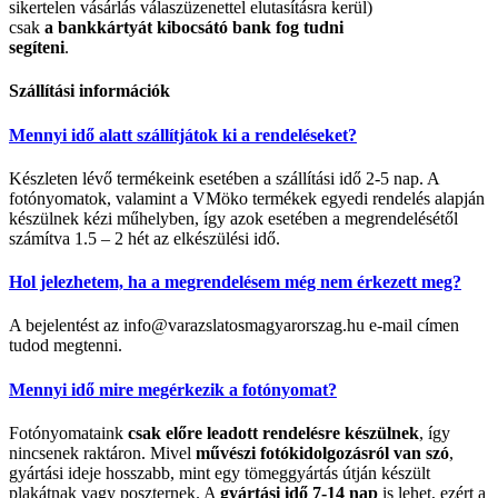
sikertelen vásárlás válaszüzenettel elutasításra kerül)
csak
a bankkártyát kibocsátó bank fog tudni
segíteni
.
Szállítási információk
Mennyi idő alatt szállítjátok ki a rendeléseket?
Készleten lévő termékeink esetében a szállítási idő 2-5 nap. A
fotónyomatok, valamint a VMöko termékek egyedi rendelés alapján
készülnek kézi műhelyben, így azok esetében a megrendelésétől
számítva 1.5 – 2 hét az elkészülési idő.
Hol jelezhetem, ha a megrendelésem még nem érkezett meg?
A bejelentést az info@varazslatosmagyarorszag.hu e-mail címen
tudod megtenni.
Mennyi idő mire megérkezik a fotónyomat?
Fotónyomataink
csak előre leadott rendelésre készülnek
, így
nincsenek raktáron. Mivel
művészi fotókidolgozásról van szó
,
gyártási ideje hosszabb, mint egy tömeggyártás útján készült
plakátnak vagy poszternek. A
gyártási idő 7-14 nap
is lehet, ezért a