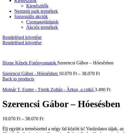
Kiegészítők
Kiegészítők
Nemzeti park termékek
Szezonális akciók
Csomagajánlatok
Akciós termékek
Rendelésed követése
Rendelésed követése
Home
Képek
Fotónyomatok
Szerencsi Gábor – Hóesésben
Szerencsi Gábor - Hóesésben
10.070
Ft
–
38.070
Ft
Back to products
Molnár T. Eszter - Török Zoltán - Árkus, a csikó
3.490
Ft
Szerencsi Gábor – Hóesésben
10.070
Ft
–
38.070
Ft
Élj együtt a természettel a négy fal között is! Varázslatos tájak, az