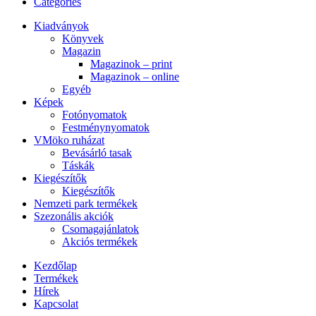
Categories
Kiadványok
Könyvek
Magazin
Magazinok – print
Magazinok – online
Egyéb
Képek
Fotónyomatok
Festménynyomatok
VMöko ruházat
Bevásárló tasak
Táskák
Kiegészítők
Kiegészítők
Nemzeti park termékek
Szezonális akciók
Csomagajánlatok
Akciós termékek
Kezdőlap
Termékek
Hírek
Kapcsolat