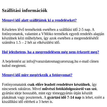
Szállítási információk
Mennyi idő alatt szállítjátok ki a rendeléseket?
Készleten lévő termékeink esetében a szállítási idő 2-5 nap. A
fotónyomatok, valamint a VMöko termékek egyedi rendelés alapján
készülnek kézi műhelyben, így azok esetében a megrendelésétől
számítva 1.5 – 2 hét az elkészülési idő.
Hol jelezhetem, ha a megrendelésem még nem érkezett meg?
A bejelentést az info@varazslatosmagyarorszag.hu e-mail címen
tudod megtenni.
Mennyi idő mire megérkezik a fotónyomat?
Fotónyomataink
csak előre leadott rendelésre készülnek
, így
nincsenek raktáron. Mivel
művészi fotókidolgozásról van szó
,
gyártási ideje hosszabb, mint egy tömeggyártás útján készült
plakátnak vagy poszternek. A
gyártási idő 7-14 nap
is lehet, ezért a
kiszállítási idő elérheti a 3 hetet is.