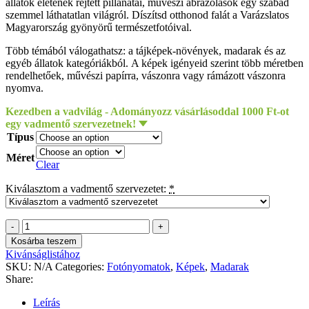
állatok életének rejtett pillanatai, művészi ábrázolások egy szabad
szemmel láthatatlan világról. Díszítsd otthonod falát a Varázslatos
Magyarország gyönyörű természetfotóival.
Több témából válogathatsz: a tájképek-növények, madarak és az
egyéb állatok kategóriákból. A képek igényeid szerint több méretben
rendelhetőek, művészi papírra, vászonra vagy rámázott vászonra
nyomva.
Kezedben a vadvilág - Adományozz vásárlásoddal 1000 Ft-ot
egy vadmentő szervezetnek!
Típus
Méret
Clear
Kiválasztom a vadmentő szervezetet:
*
Szerencsi
Gábor
Kosárba teszem
-
Kivánságlistához
Hóesésben
SKU:
N/A
Categories:
Fotónyomatok
,
Képek
,
Madarak
quantity
Share:
Leírás