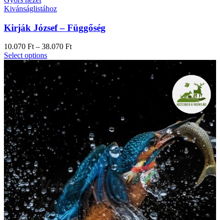
Kivánságlistához
Kirják József – Függőség
10.070
Ft
–
38.070
Ft
Select options