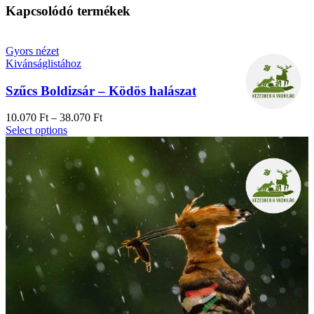
Kapcsolódó termékek
Gyors nézet
Kivánságlistához
Szűcs Boldizsár – Ködös halászat
10.070
Ft
–
38.070
Ft
Select options