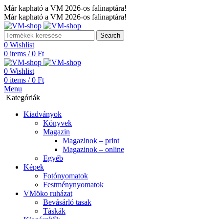
Már kapható a VM 2026-os falinaptára!
Már kapható a VM 2026-os falinaptára!
Search
0
Wishlist
0
items
/
0
Ft
0
Wishlist
0
items
/
0
Ft
Menu
Kategóriák
Kiadványok
Könyvek
Magazin
Magazinok – print
Magazinok – online
Egyéb
Képek
Fotónyomatok
Festménynyomatok
VMöko ruházat
Bevásárló tasak
Táskák