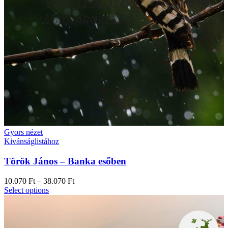
Gyors nézet
Kivánságlistához
Török János – Banka esőben
10.070
Ft
–
38.070
Ft
Select options