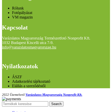
Rólunk
Fotópályázat
VM magazin
Kapcsolat
Varázslatos Magyarország Természetfotó Nonprofit Kft.
1032 Budapest Kiscelli utca 7-9.
info@varazslatosmagyarorszag.hu
Nyilatkozatok
ÁSZF
Adatkezelési tájékoztató
Elállás a szerződéstől
2022 Üzemeltető
Varázslatos Magyarország Nonprofit Kft.
Search