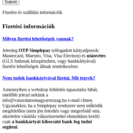
Fizetési és szállítási információk
Fizetési információk
Milyen fizetési lehetőségek vannak?
Jelenleg
OTP Simplepay
(elfogadott kártyatípusok:
Mastercard, Maestro, Visa, Visa Electron) és
utánvétes
(GLS futárnak készpénzben, vagy bankkártyával)
fizetési lehetőségek állnak rendelkezésre.
Nem tudok bankkártyával fizetni. Mit tegyek?
Amennyiben a webshop felületén tapasztalsz hibát,
mielőbb jelezd nekünk a
info@varazslatosmagyarorszag.hu e-mail címen.
Ugyanakkor, ha a Simplepay rendszere nem működik
megfelelően (nem jön értesítés vagy megerősítő sms,
sikertelen vásárlás válaszüzenettel elutasításra kerül)
csak
a bankkártyát kibocsátó bank fog tudni
segíteni
.