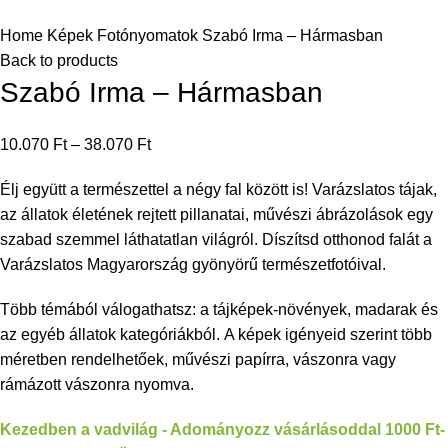
Home
Képek
Fotónyomatok
Szabó Irma – Hármasban
Back to products
Szabó Irma – Hármasban
10.070
Ft
–
38.070
Ft
Élj együtt a természettel a négy fal között is! Varázslatos tájak,
az állatok életének rejtett pillanatai, művészi ábrázolások egy
szabad szemmel láthatatlan világról. Díszítsd otthonod falát a
Varázslatos Magyarország gyönyörű természetfotóival.
Több témából válogathatsz: a tájképek-növények, madarak és
az egyéb állatok kategóriákból. A képek igényeid szerint több
méretben rendelhetőek, művészi papírra, vászonra vagy
rámázott vászonra nyomva.
Kezedben a vadvilág - Adományozz vásárlásoddal 1000 Ft-