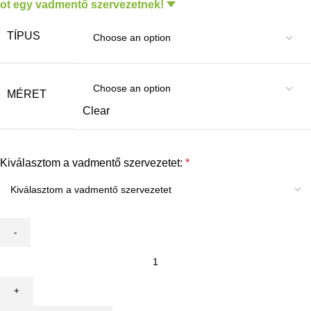
ot egy vadmentő szervezetnek!
TÍPUS
MÉRET
Clear
Kiválasztom a vadmentő szervezetet:
*
Szabó
Irma
-
Hármasban