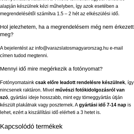
alapján készülnek kézi műhelyben, így azok esetében a
megrendelésétől számítva 1.5 – 2 hét az elkészülési idő.
Hol jelezhetem, ha a megrendelésem még nem érkezett
meg?
A bejelentést az info@varazslatosmagyarorszag.hu e-mail
címen tudod megtenni.
Mennyi idő mire megérkezik a fotónyomat?
Fotónyomataink
csak előre leadott rendelésre készülnek
, így
nincsenek raktáron. Mivel
művészi fotókidolgozásról van
szó
, gyártási ideje hosszabb, mint egy tömeggyártás útján
készült plakátnak vagy poszternek. A
gyártási idő 7-14 nap
is
lehet, ezért a kiszállítási idő elérheti a 3 hetet is.
Kapcsolódó termékek