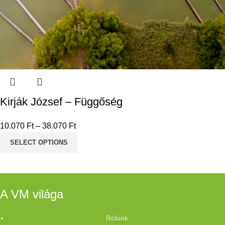
Kirják József – Függőség
10.070
Ft
–
38.070
Ft
SELECT OPTIONS
A VM világa
Rólunk