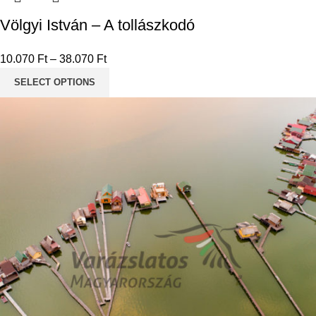
Völgyi István – A tollászkodó
10.070
Ft
–
38.070
Ft
SELECT OPTIONS