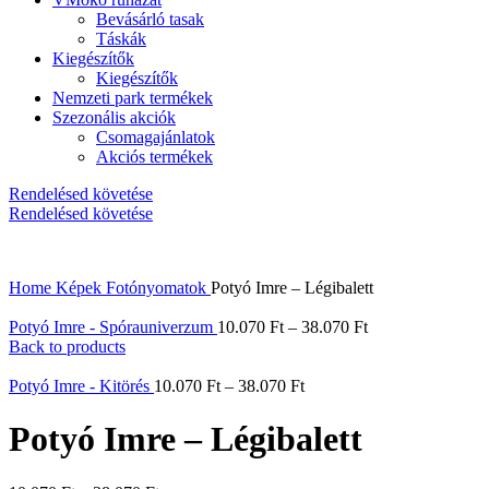
Bevásárló tasak
Táskák
Kiegészítők
Kiegészítők
Nemzeti park termékek
Szezonális akciók
Csomagajánlatok
Akciós termékek
Rendelésed követése
Rendelésed követése
Home
Képek
Fotónyomatok
Potyó Imre – Légibalett
Potyó Imre - Spórauniverzum
10.070
Ft
–
38.070
Ft
Back to products
Potyó Imre - Kitörés
10.070
Ft
–
38.070
Ft
Potyó Imre – Légibalett