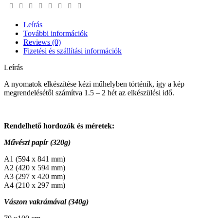
quantity
Leírás
További információk
Reviews (0)
Fizetési és szállítási információk
Leírás
A nyomatok elkészítése kézi műhelyben történik, így a kép
megrendelésétől számítva 1.5 – 2 hét az elkészülési idő.
Rendelhető hordozók és méretek:
Művészi papír (320g)
A1 (594 x 841 mm)
A2 (420 x 594 mm)
A3 (297 x 420 mm)
A4 (210 x 297 mm)
Vászon vakrámával (340g)