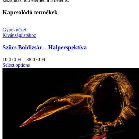
kiszállítási idő elérheti a 3 hetet is.
Kapcsolódó termékek
Gyors nézet
Kivánságlistához
Szűcs Boldizsár – Halperspektíva
10.070
Ft
–
38.070
Ft
Select options