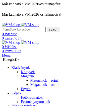
Már kapható a VM 2026-os falinaptára!
Már kapható a VM 2026-os falinaptára!
Search
0
Wishlist
0
items
/
0
Ft
0
Wishlist
0
items
/
0
Ft
Menu
Kategóriák
Kiadványok
Könyvek
Magazin
Magazinok – print
Magazinok – online
Egyéb
Képek
Fotónyomatok
Festménynyomatok
VMöko ruházat