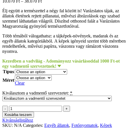
10.070
Ft
–
38.070
Ft
Élj együtt a természettel a négy fal között is! Varázslatos tájak, az
állatok életének rejtett pillanatai, művészi ábrázolások egy szabad
szemmel láthatatlan világról. Díszítsd otthonod falát a Varázslatos
Magyarország gyönyörű természetfotóival.
Több témából válogathatsz: a tájképek-növények, madarak és az
egyéb állatok kategóriákból. A képek igényeid szerint több méretben
rendelhetőek, művészi papírra, vászonra vagy rámázott vászonra
nyomva.
Kezedben a vadvilág - Adományozz vásárlásoddal 1000 Ft-ot
egy vadmentő szervezetnek!
Típus
Méret
Clear
Kiválasztom a vadmentő szervezetet:
*
Potyó
Imre
Kosárba teszem
-
Kivánságlistához
Légibalett
SKU:
N/A
Categories:
Egyéb állatok
,
Fotónyomatok
,
Képek