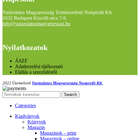
Varázslatos Magyarország Természetfotó Nonprofit Kft.
1032 Budapest Kiscelli utca 7-9.
info@varazslatosmagyarorszag.hu
Nyilatkozatok
ÁSZF
Adatkezelési tájékoztató
Elállás a szerződéstől
2022 Üzemeltető
Varázslatos Magyarország Nonprofit Kft.
Search
Categories
Kiadványok
Könyvek
Magazin
Magazinok – print
Magazinok – online