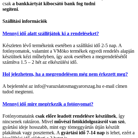
csak
a bankkártyát kibocsátó bank fog tudni
segíteni
.
Szállítási információk
Mennyi idő alatt szállítjátok ki a rendeléseket?
Készleten lévő termékeink esetében a szállítási idő 2-5 nap. A
fotónyomatok, valamint a VMöko termékek egyedi rendelés alapján
készülnek kézi műhelyben, így azok esetében a megrendelésétől
számítva 1.5 – 2 hét az elkészülési idő.
Hol jelezhetem, ha a megrendelésem még nem érkezett meg?
A bejelentést az info@varazslatosmagyarorszag.hu e-mail címen
tudod megtenni.
Mennyi idő mire megérkezik a fotónyomat?
Fotónyomataink
csak előre leadott rendelésre készülnek
, így
nincsenek raktáron. Mivel
művészi fotókidolgozásról van szó
,
gyártási ideje hosszabb, mint egy tömeggyártás útján készült
plakátnak vagy poszternek. A
gyártási idő 7-14 nap
is lehet, ezért a