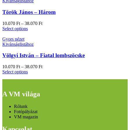
Kivánságlistához
Török János – Három
10.070
Ft
–
38.070
Ft
Select options
Gyors nézet
Kivánságlistához
Völgyi István – Fiatal lombszöcske
10.070
Ft
–
38.070
Ft
Select options
A VM világa
Rólunk
Fotópályázat
VM magazin
Kapcsolat