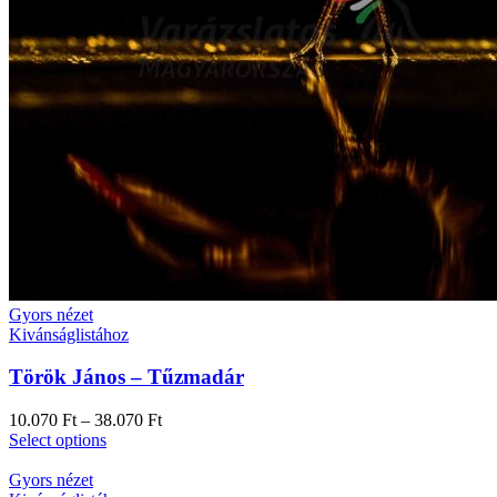
Gyors nézet
Kivánságlistához
Török János – Tűzmadár
10.070
Ft
–
38.070
Ft
Select options
Gyors nézet