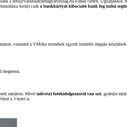
nekünk a info@varazslatosmagyarorszag.hu e-mail címen. Ugyanakkor,
elutasításra kerül) csak
a bankkártyát kibocsátó bank fog tudni segít
nyomatok, valamint a VMöko termékek egyedi rendelés alapján készülnek
d megtenni.
enek raktáron. Mivel
művészi fotókidolgozásról van szó
, gyártási ide
érheti a 3 hetet is.