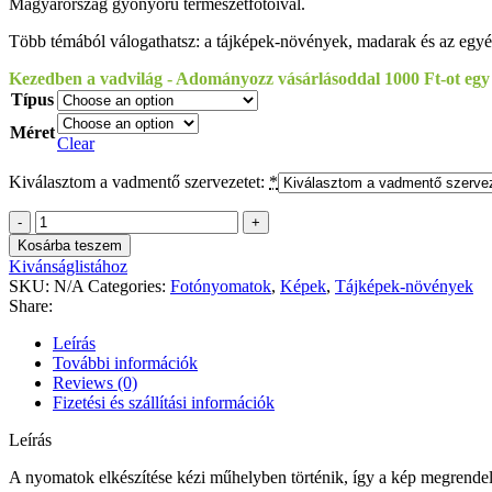
Magyarország gyönyörű természetfotóival.
Több témából válogathatsz: a tájképek-növények, madarak és az egyéb
Kezedben a vadvilág - Adományozz vásárlásoddal 1000 Ft-ot egy
Típus
Méret
Clear
Kiválasztom a vadmentő szervezetet:
*
Kovács
Imre
Kosárba teszem
-
Kivánságlistához
Leánykák
SKU:
N/A
Categories:
Fotónyomatok
,
Képek
,
Tájképek-növények
quantity
Share:
Leírás
További információk
Reviews (0)
Fizetési és szállítási információk
Leírás
A nyomatok elkészítése kézi műhelyben történik, így a kép megrendelés