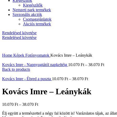
Kiegészítők
Kiegészítők
Nemzeti park termékek
Szezonális akciók
Csomagajánlatok
Akciós termékek
Rendelésed követése
Rendelésed követése
Home
Képek
Fotónyomatok
Kovács Imre – Leánykák
Kovács Imre - Napnyugtától napkeltéig
10.070
Ft
–
38.070
Ft
Back to products
Kovács Imre - Ébred a puszta
10.070
Ft
–
38.070
Ft
Kovács Imre – Leánykák
10.070
Ft
–
38.070
Ft
Élj együtt a természettel a négy fal között is! Varázslatos tájak, az ál