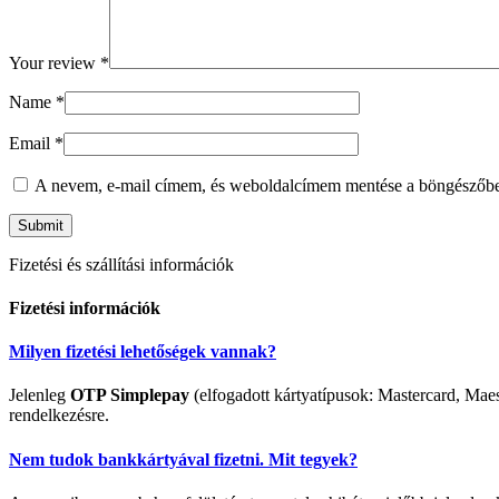
Your review
*
Name
*
Email
*
A nevem, e-mail címem, és weboldalcímem mentése a böngészőb
Fizetési és szállítási információk
Fizetési információk
Milyen fizetési lehetőségek vannak?
Jelenleg
OTP Simplepay
(elfogadott kártyatípusok: Mastercard, Maes
rendelkezésre.
Nem tudok bankkártyával fizetni. Mit tegyek?