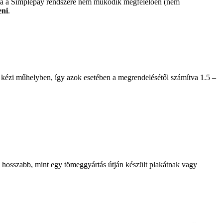
 ha a Simplepay rendszere nem működik megfelelően (nem
eni
.
 kézi műhelyben, így azok esetében a megrendelésétől számítva 1.5 –
je hosszabb, mint egy tömeggyártás útján készült plakátnak vagy