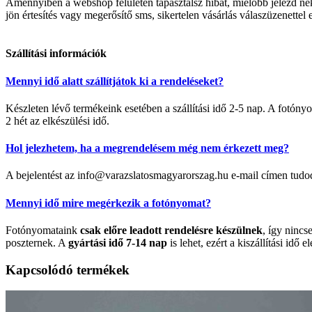
Amennyiben a webshop felületén tapasztalsz hibát, mielőbb jelezd 
jön értesítés vagy megerősítő sms, sikertelen vásárlás válaszüzenettel 
Szállítási információk
Mennyi idő alatt szállítjátok ki a rendeléseket?
Készleten lévő termékeink esetében a szállítási idő 2-5 nap. A fotó
2 hét az elkészülési idő.
Hol jelezhetem, ha a megrendelésem még nem érkezett meg?
A bejelentést az info@varazslatosmagyarorszag.hu e-mail címen tudo
Mennyi idő mire megérkezik a fotónyomat?
Fotónyomataink
csak előre leadott rendelésre készülnek
, így nincs
poszternek. A
gyártási idő 7-14 nap
is lehet, ezért a kiszállítási idő el
Kapcsolódó termékek