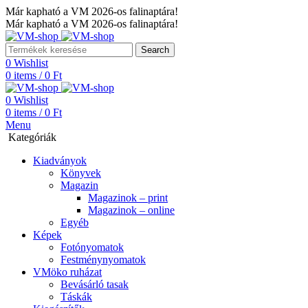
Már kapható a VM 2026-os falinaptára!
Már kapható a VM 2026-os falinaptára!
Search
0
Wishlist
0
items
/
0
Ft
0
Wishlist
0
items
/
0
Ft
Menu
Kategóriák
Kiadványok
Könyvek
Magazin
Magazinok – print
Magazinok – online
Egyéb
Képek
Fotónyomatok
Festménynyomatok
VMöko ruházat
Bevásárló tasak
Táskák