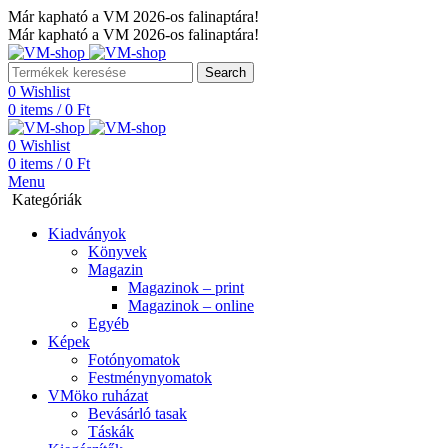
Már kapható a VM 2026-os falinaptára!
Már kapható a VM 2026-os falinaptára!
Search
0
Wishlist
0
items
/
0
Ft
0
Wishlist
0
items
/
0
Ft
Menu
Kategóriák
Kiadványok
Könyvek
Magazin
Magazinok – print
Magazinok – online
Egyéb
Képek
Fotónyomatok
Festménynyomatok
VMöko ruházat
Bevásárló tasak
Táskák