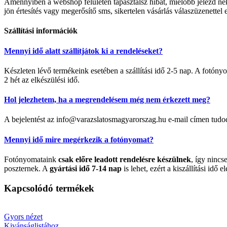
Amennyiben a webshop felületén tapasztalsz hibát, mielőbb jelezd 
jön értesítés vagy megerősítő sms, sikertelen vásárlás válaszüzenettel 
Szállítási információk
Mennyi idő alatt szállítjátok ki a rendeléseket?
Készleten lévő termékeink esetében a szállítási idő 2-5 nap. A fotó
2 hét az elkészülési idő.
Hol jelezhetem, ha a megrendelésem még nem érkezett meg?
A bejelentést az info@varazslatosmagyarorszag.hu e-mail címen tudo
Mennyi idő mire megérkezik a fotónyomat?
Fotónyomataink
csak előre leadott rendelésre készülnek
, így nincs
poszternek. A
gyártási idő 7-14 nap
is lehet, ezért a kiszállítási idő el
Kapcsolódó termékek
Gyors nézet
Kivánságlistához