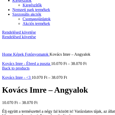
Kiegészítők
Kiegészítők
Nemzeti park termékek
Szezonális akciók
Csomagajánlatok
Akciós termékek
Rendelésed követése
Rendelésed követése
Home
Képek
Fotónyomatok
Kovács Imre – Angyalok
Kovács Imre - Ébred a puszta
10.070
Ft
–
38.070
Ft
Back to products
Kovács Imre - <3
10.070
Ft
–
38.070
Ft
Kovács Imre – Angyalok
10.070
Ft
–
38.070
Ft
Élj együtt a természettel a négy fal között is! Varázslatos tájak, az ál