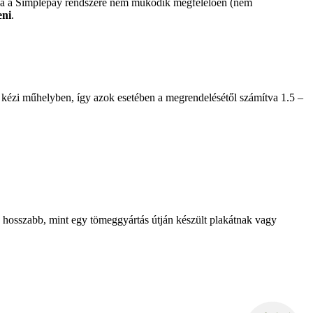
 ha a Simplepay rendszere nem működik megfelelően (nem
eni
.
 kézi műhelyben, így azok esetében a megrendelésétől számítva 1.5 –
je hosszabb, mint egy tömeggyártás útján készült plakátnak vagy