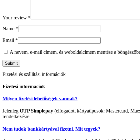
Your review
*
Name
*
Email
*
A nevem, e-mail címem, és weboldalcímem mentése a böngészőb
Fizetési és szállítási információk
Fizetési információk
Milyen fizetési lehetőségek vannak?
Jelenleg
OTP Simplepay
(elfogadott kártyatípusok: Mastercard, Maes
rendelkezésre.
Nem tudok bankkártyával fizetni. Mit tegyek?