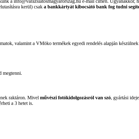
nekünk a info@varazslatosmagyarorszag.hu e-mail címen. Ugyanakkor,
elutasításra kerül) csak
a bankkártyát kibocsátó bank fog tudni segít
nyomatok, valamint a VMöko termékek egyedi rendelés alapján készülnek
d megtenni.
enek raktáron. Mivel
művészi fotókidolgozásról van szó
, gyártási ide
érheti a 3 hetet is.