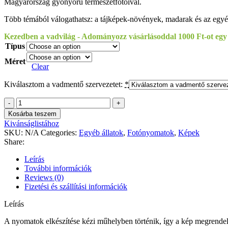
Magyarország gyönyörű természetfotóival.
Több témából válogathatsz: a tájképek-növények, madarak és az egyéb
Kezedben a vadvilág - Adományozz vásárlásoddal 1000 Ft-ot egy
Típus
Méret
Clear
Kiválasztom a vadmentő szervezetet:
*
Kovács
Imre
Kosárba teszem
-
Kivánságlistához
Angyalok
SKU:
N/A
Categories:
Egyéb állatok
,
Fotónyomatok
,
Képek
quantity
Share:
Leírás
További információk
Reviews (0)
Fizetési és szállítási információk
Leírás
A nyomatok elkészítése kézi műhelyben történik, így a kép megrendelés