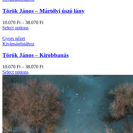
Török János – Mártélyi úszó lány
10.070
Ft
–
38.070
Ft
Select options
Gyors nézet
Kivánságlistához
Török János – Kirobbanás
10.070
Ft
–
38.070
Ft
Select options