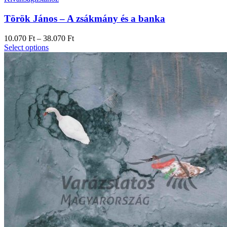
Török János – A zsákmány és a banka
10.070
Ft
–
38.070
Ft
Select options