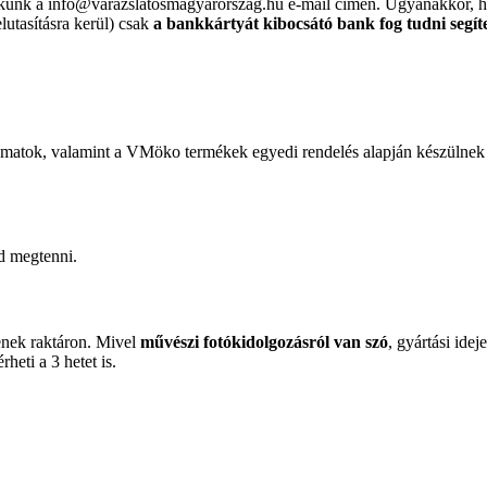
nekünk a info@varazslatosmagyarorszag.hu e-mail címen. Ugyanakkor,
elutasításra kerül) csak
a bankkártyát kibocsátó bank fog tudni segít
nyomatok, valamint a VMöko termékek egyedi rendelés alapján készülnek
d megtenni.
enek raktáron. Mivel
művészi fotókidolgozásról van szó
, gyártási ide
érheti a 3 hetet is.