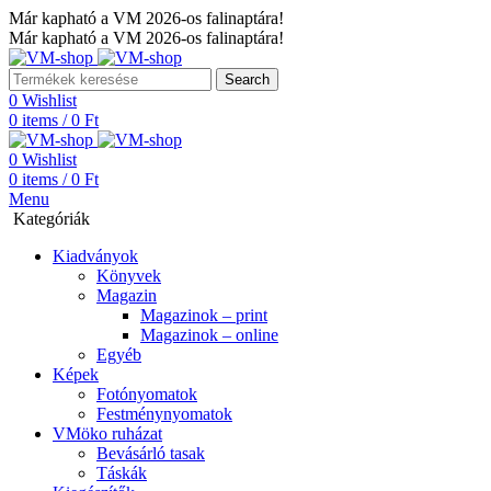
Már kapható a VM 2026-os falinaptára!
Már kapható a VM 2026-os falinaptára!
Search
0
Wishlist
0
items
/
0
Ft
0
Wishlist
0
items
/
0
Ft
Menu
Kategóriák
Kiadványok
Könyvek
Magazin
Magazinok – print
Magazinok – online
Egyéb
Képek
Fotónyomatok
Festménynyomatok
VMöko ruházat
Bevásárló tasak
Táskák