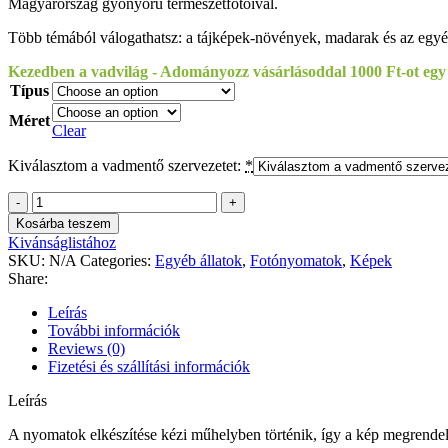
Magyarország gyönyörű természetfotóival.
Több témából válogathatsz: a tájképek-növények, madarak és az egyéb
Kezedben a vadvilág - Adományozz vásárlásoddal 1000 Ft-ot egy
Típus
Méret
Clear
Kiválasztom a vadmentő szervezetet:
*
Kocsis
Ferenc
Kosárba teszem
-
Kivánságlistához
Dimenzió
SKU:
N/A
Categories:
Egyéb állatok
,
Fotónyomatok
,
Képek
quantity
Share:
Leírás
További információk
Reviews (0)
Fizetési és szállítási információk
Leírás
A nyomatok elkészítése kézi műhelyben történik, így a kép megrendelés