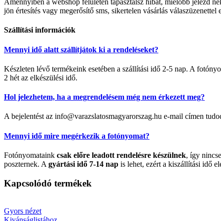
Amennyiben a webshop felületén tapasztalsz hibát, mielőbb jelezd 
jön értesítés vagy megerősítő sms, sikertelen vásárlás válaszüzenettel 
Szállítási információk
Mennyi idő alatt szállítjátok ki a rendeléseket?
Készleten lévő termékeink esetében a szállítási idő 2-5 nap. A fotó
2 hét az elkészülési idő.
Hol jelezhetem, ha a megrendelésem még nem érkezett meg?
A bejelentést az info@varazslatosmagyarorszag.hu e-mail címen tudo
Mennyi idő mire megérkezik a fotónyomat?
Fotónyomataink
csak előre leadott rendelésre készülnek
, így nincs
poszternek. A
gyártási idő 7-14 nap
is lehet, ezért a kiszállítási idő el
Kapcsolódó termékek
Gyors nézet
Kivánságlistához