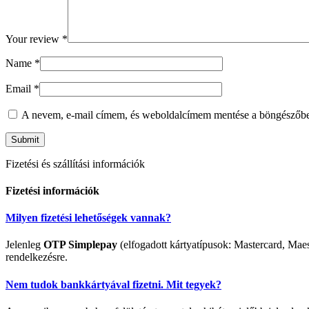
Your review
*
Name
*
Email
*
A nevem, e-mail címem, és weboldalcímem mentése a böngészőb
Fizetési és szállítási információk
Fizetési információk
Milyen fizetési lehetőségek vannak?
Jelenleg
OTP Simplepay
(elfogadott kártyatípusok: Mastercard, Maes
rendelkezésre.
Nem tudok bankkártyával fizetni. Mit tegyek?