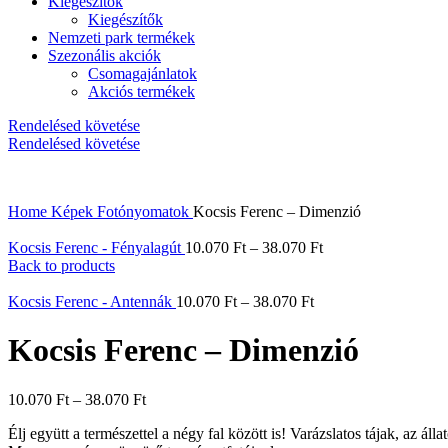
Kiegészítők
Kiegészítők
Nemzeti park termékek
Szezonális akciók
Csomagajánlatok
Akciós termékek
Rendelésed követése
Rendelésed követése
Home
Képek
Fotónyomatok
Kocsis Ferenc – Dimenzió
Kocsis Ferenc - Fényalagút
10.070
Ft
–
38.070
Ft
Back to products
Kocsis Ferenc - Antennák
10.070
Ft
–
38.070
Ft
Kocsis Ferenc – Dimenzió
10.070
Ft
–
38.070
Ft
Élj együtt a természettel a négy fal között is! Varázslatos tájak, az ál