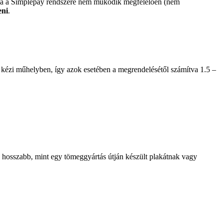
 ha a Simplepay rendszere nem működik megfelelően (nem
eni
.
 kézi műhelyben, így azok esetében a megrendelésétől számítva 1.5 –
je hosszabb, mint egy tömeggyártás útján készült plakátnak vagy