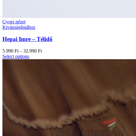
Gyors nézet
Kivánságlistához
Hepai Imre – Télidő
5.990
Ft
–
32.990
Ft
Select options