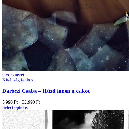
Gyors nézet
Kivánságlistához
Daróczi Csaba – Húzd innen a csíkot
5.990
Ft
–
32.990
Ft
Select options