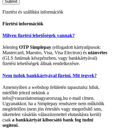
Fizetési és szállítási információk
Fizetési információk
Milyen fizetési lehetőségek vannak?
Jelenleg
OTP Simplepay
(elfogadott kártyatípusok:
Mastercard, Maestro, Visa, Visa Electron) és
utánvétes
(GLS futárnak készpénzben, vagy bankkártyával)
fizetési lehetőségek állnak rendelkezésre.
Nem tudok bankkártyával fizetni. Mit tegyek?
Amennyiben a webshop felületén tapasztalsz hibát,
mielőbb jelezd nekünk a
info@varazslatosmagyarorszag.hu e-mail címen.
Ugyanakkor, ha a Simplepay rendszere nem működik
megfelelően (nem jön értesítés vagy megerősítő sms,
sikertelen vásárlás válaszüzenettel elutasításra kerül)
csak
a bankkártyát kibocsátó bank fog tudni
segíteni
.