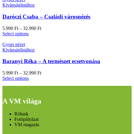
Kivánságlistához
Daróczi Csaba – Családi városnézés
5.990
Ft
–
32.990
Ft
Select options
Gyors nézet
Kivánságlistához
Baranyi Réka – A természet ecsetvonása
5.990
Ft
–
32.990
Ft
Select options
A VM világa
Rólunk
Fotópályázat
VM magazin