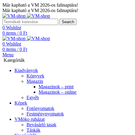
Már kapható a VM 2026-os falinaptára!
Már kapható a VM 2026-os falinaptára!
Search
0
Wishlist
0
items
/
0
Ft
0
Wishlist
0
items
/
0
Ft
Menu
Kategóriák
Kiadványok
Könyvek
Magazin
Magazinok – print
Magazinok – online
Egyéb
Képek
Fotónyomatok
Festménynyomatok
VMöko ruházat
Bevásárló tasak
Táskák