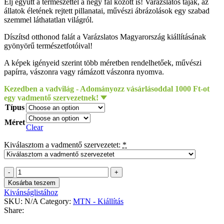
Élj együtt a természettel a négy fal között is! Varázslatos tájak, az
állatok életének rejtett pillanatai, művészi ábrázolások egy szabad
szemmel láthatatlan világról.
Díszítsd otthonod falát a Varázslatos Magyarország kiállításának
gyönyörű természetfotóival!
A képek igényeid szerint több méretben rendelhetőek, művészi
papírra, vászonra vagy rámázott vászonra nyomva.
Kezedben a vadvilág - Adományozz vásárlásoddal 1000 Ft-ot
egy vadmentő szervezetnek!
Típus
Méret
Clear
Kiválasztom a vadmentő szervezetet:
*
Hepai
Imre
Kosárba teszem
-
Kivánságlistához
Vonalkód
SKU:
N/A
Category:
MTN - Kiállítás
quantity
Share: