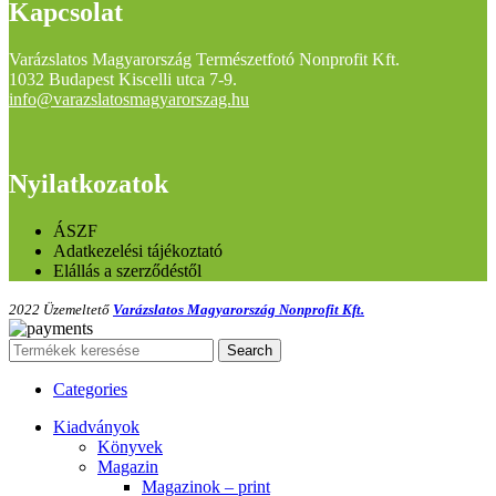
Kapcsolat
Varázslatos Magyarország Természetfotó Nonprofit Kft.
1032 Budapest Kiscelli utca 7-9.
info@varazslatosmagyarorszag.hu
Nyilatkozatok
ÁSZF
Adatkezelési tájékoztató
Elállás a szerződéstől
2022 Üzemeltető
Varázslatos Magyarország Nonprofit Kft.
Search
Categories
Kiadványok
Könyvek
Magazin
Magazinok – print