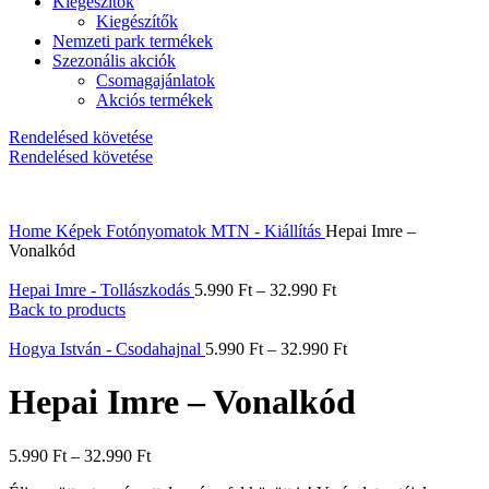
Kiegészítők
Kiegészítők
Nemzeti park termékek
Szezonális akciók
Csomagajánlatok
Akciós termékek
Rendelésed követése
Rendelésed követése
Home
Képek
Fotónyomatok
MTN - Kiállítás
Hepai Imre –
Vonalkód
Hepai Imre - Tollászkodás
5.990
Ft
–
32.990
Ft
Back to products
Hogya István - Csodahajnal
5.990
Ft
–
32.990
Ft
Hepai Imre – Vonalkód
5.990
Ft
–
32.990
Ft