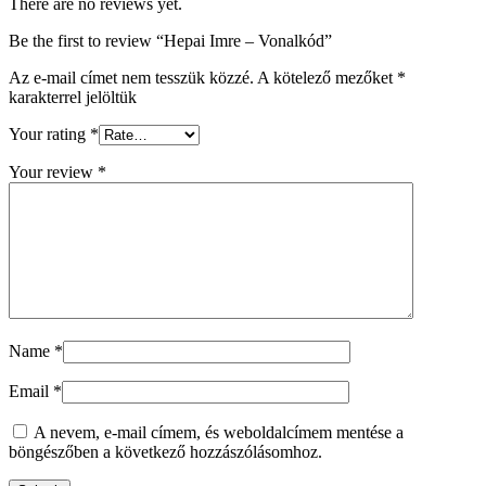
There are no reviews yet.
Be the first to review “Hepai Imre – Vonalkód”
Az e-mail címet nem tesszük közzé.
A kötelező mezőket
*
karakterrel jelöltük
Your rating
*
Your review
*
Name
*
Email
*
A nevem, e-mail címem, és weboldalcímem mentése a
böngészőben a következő hozzászólásomhoz.