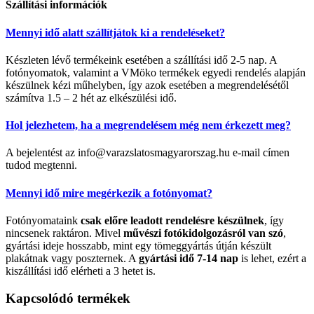
Szállítási információk
Mennyi idő alatt szállítjátok ki a rendeléseket?
Készleten lévő termékeink esetében a szállítási idő 2-5 nap. A
fotónyomatok, valamint a VMöko termékek egyedi rendelés alapján
készülnek kézi műhelyben, így azok esetében a megrendelésétől
számítva 1.5 – 2 hét az elkészülési idő.
Hol jelezhetem, ha a megrendelésem még nem érkezett meg?
A bejelentést az info@varazslatosmagyarorszag.hu e-mail címen
tudod megtenni.
Mennyi idő mire megérkezik a fotónyomat?
Fotónyomataink
csak előre leadott rendelésre készülnek
, így
nincsenek raktáron. Mivel
művészi fotókidolgozásról van szó
,
gyártási ideje hosszabb, mint egy tömeggyártás útján készült
plakátnak vagy poszternek. A
gyártási idő 7-14 nap
is lehet, ezért a
kiszállítási idő elérheti a 3 hetet is.
Kapcsolódó termékek