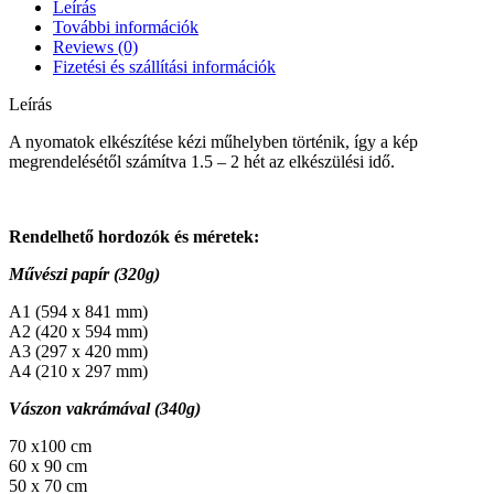
Leírás
További információk
Reviews (0)
Fizetési és szállítási információk
Leírás
A nyomatok elkészítése kézi műhelyben történik, így a kép
megrendelésétől számítva 1.5 – 2 hét az elkészülési idő.
Rendelhető hordozók és méretek:
Művészi papír (320g)
A1 (594 x 841 mm)
A2 (420 x 594 mm)
A3 (297 x 420 mm)
A4 (210 x 297 mm)
Vászon vakrámával (340g)
70 x100 cm
60 x 90 cm
50 x 70 cm