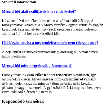
Szállítási információk
Mennyi idő alatt szállítjátok ki a rendeléseket?
Készleten lévő termékeink esetében a szállítási idő 2-5 nap. A
fotónyomatok, valamint a VMöko termékek egyedi rendelés alapján
készülnek kézi műhelyben, így azok esetében a megrendelésétől
számítva 1.5 – 2 hét az elkészülési idő.
Hol jelezhetem, ha a megrendelésem még nem érkezett meg?
A bejelentést az info@varazslatosmagyarorszag.hu e-mail címen
tudod megtenni.
Mennyi idő mire megérkezik a fotónyomat?
Fotónyomataink
csak előre leadott rendelésre készülnek
, így
nincsenek raktáron. Mivel
művészi fotókidolgozásról van szó
,
gyártási ideje hosszabb, mint egy tömeggyártás útján készült
plakátnak vagy poszternek. A
gyártási idő 7-14 nap
is lehet, ezért a
kiszállítási idő elérheti a 3 hetet is.
Kapcsolódó termékek