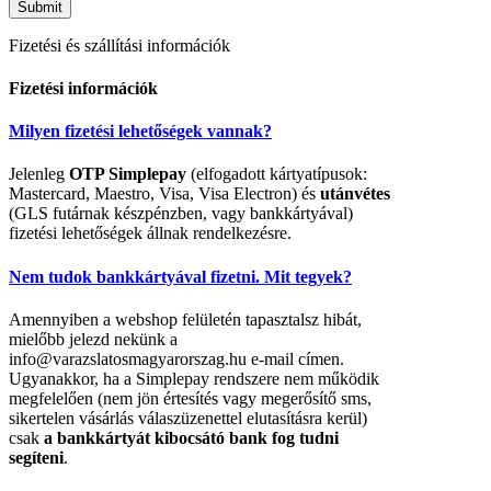
Fizetési és szállítási információk
Fizetési információk
Milyen fizetési lehetőségek vannak?
Jelenleg
OTP Simplepay
(elfogadott kártyatípusok:
Mastercard, Maestro, Visa, Visa Electron) és
utánvétes
(GLS futárnak készpénzben, vagy bankkártyával)
fizetési lehetőségek állnak rendelkezésre.
Nem tudok bankkártyával fizetni. Mit tegyek?
Amennyiben a webshop felületén tapasztalsz hibát,
mielőbb jelezd nekünk a
info@varazslatosmagyarorszag.hu e-mail címen.
Ugyanakkor, ha a Simplepay rendszere nem működik
megfelelően (nem jön értesítés vagy megerősítő sms,
sikertelen vásárlás válaszüzenettel elutasításra kerül)
csak
a bankkártyát kibocsátó bank fog tudni
segíteni
.