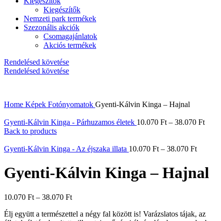
Kiegészítők
Kiegészítők
Nemzeti park termékek
Szezonális akciók
Csomagajánlatok
Akciós termékek
Rendelésed követése
Rendelésed követése
Home
Képek
Fotónyomatok
Gyenti-Kálvin Kinga – Hajnal
Gyenti-Kálvin Kinga - Párhuzamos életek
10.070
Ft
–
38.070
Ft
Back to products
Gyenti-Kálvin Kinga - Az éjszaka illata
10.070
Ft
–
38.070
Ft
Gyenti-Kálvin Kinga – Hajnal
10.070
Ft
–
38.070
Ft
Élj együtt a természettel a négy fal között is! Varázslatos tájak, az