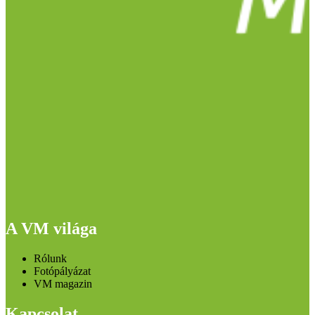
A VM világa
Rólunk
Fotópályázat
VM magazin
Kapcsolat