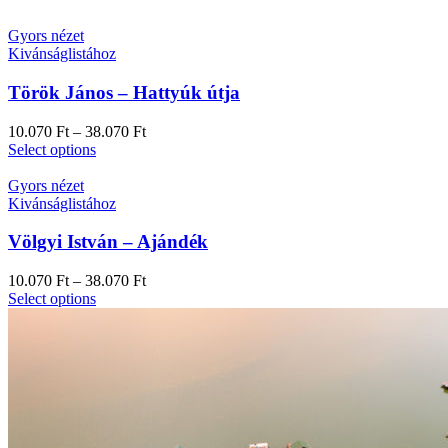
Gyors nézet
Kivánságlistához
Török János – Hattyúk útja
10.070
Ft
–
38.070
Ft
Select options
Gyors nézet
Kivánságlistához
Völgyi István – Ajándék
10.070
Ft
–
38.070
Ft
Select options