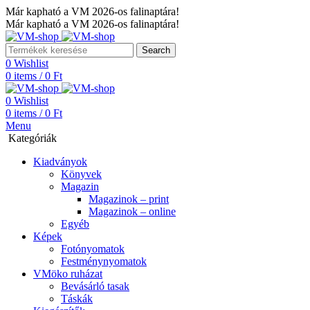
Már kapható a VM 2026-os falinaptára!
Már kapható a VM 2026-os falinaptára!
Search
0
Wishlist
0
items
/
0
Ft
0
Wishlist
0
items
/
0
Ft
Menu
Kategóriák
Kiadványok
Könyvek
Magazin
Magazinok – print
Magazinok – online
Egyéb
Képek
Fotónyomatok
Festménynyomatok
VMöko ruházat
Bevásárló tasak
Táskák