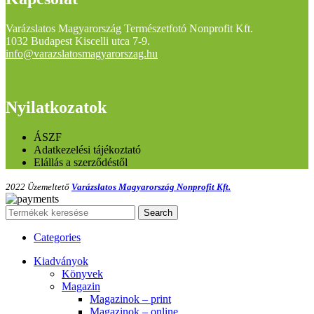
Varázslatos Magyarország Természetfotó Nonprofit Kft.
1032 Budapest Kiscelli utca 7-9.
info@varazslatosmagyarorszag.hu
Nyilatkozatok
ÁSZF
Adatkezelési tájékoztató
Elállás a szerződéstől
2022 Üzemeltető
Varázslatos Magyarország Nonprofit Kft.
Search
Categories
Kiadványok
Könyvek
Magazin
Magazinok – print
Magazinok – online