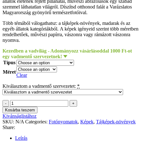
állatok életének rejtett pillanatai, művészi ábrázolások egy szabad
szemmel láthatatlan világról. Díszítsd otthonod falát a Varázslatos
Magyarország gyönyörű természetfotóival.
Több témából válogathatsz: a tájképek-növények, madarak és az
egyéb állatok kategóriákból. A képek igényeid szerint több méretben
rendelhetőek, művészi papírra, vászonra vagy rámázott vászonra
nyomva.
Kezedben a vadvilág - Adományozz vásárlásoddal 1000 Ft-ot
egy vadmentő szervezetnek!
Típus
Méret
Clear
Kiválasztom a vadmentő szervezetet:
*
Gyenti-
Kálvin
Kosárba teszem
Kinga
Kivánságlistához
-
SKU:
N/A
Categories:
Fotónyomatok
,
Képek
,
Tájképek-növények
Hajnal
Share:
quantity
Leírás