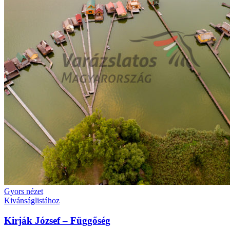
Gyors nézet
Kivánságlistához
Kirják József – Függőség