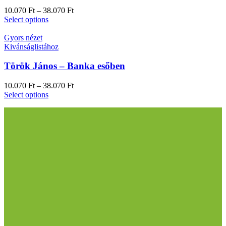
10.070
Ft
–
38.070
Ft
Select options
Gyors nézet
Kivánságlistához
Török János – Banka esőben
10.070
Ft
–
38.070
Ft
Select options