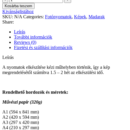
Csaba
Kosárba teszem
-
Kivánságlistához
Nagy
SKU:
N/A
Categories:
Fotónyomatok
,
Képek
,
Madarak
halász
Share:
quantity
Leírás
További információk
Reviews (0)
Fizetési és szállítási információk
Leírás
A nyomatok elkészítése kézi műhelyben történik, így a kép
megrendelésétől számítva 1.5 – 2 hét az elkészülési idő.
Rendelhető hordozók és méretek:
Művészi papír (320g)
A1 (594 x 841 mm)
A2 (420 x 594 mm)
A3 (297 x 420 mm)
A4 (210 x 297 mm)