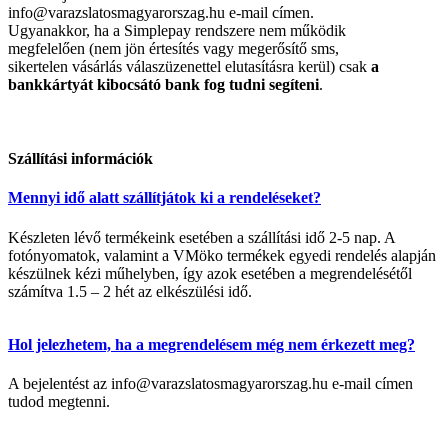
info@varazslatosmagyarorszag.hu e-mail címen.
Ugyanakkor, ha a Simplepay rendszere nem működik
megfelelően (nem jön értesítés vagy megerősítő sms,
sikertelen vásárlás válaszüzenettel elutasításra kerül) csak
a
bankkártyát kibocsátó bank fog tudni segíteni
.
Szállítási információk
Mennyi idő alatt szállítjátok ki a rendeléseket?
Készleten lévő termékeink esetében a szállítási idő 2-5 nap. A
fotónyomatok, valamint a VMöko termékek egyedi rendelés alapján
készülnek kézi műhelyben, így azok esetében a megrendelésétől
számítva 1.5 – 2 hét az elkészülési idő.
Hol jelezhetem, ha a megrendelésem még nem érkezett meg?
A bejelentést az info@varazslatosmagyarorszag.hu e-mail címen
tudod megtenni.