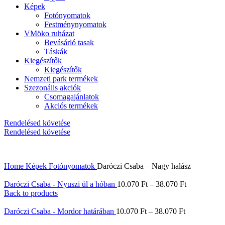
Képek
Fotónyomatok
Festménynyomatok
VMöko ruházat
Bevásárló tasak
Táskák
Kiegészítők
Kiegészítők
Nemzeti park termékek
Szezonális akciók
Csomagajánlatok
Akciós termékek
Rendelésed követése
Rendelésed követése
Home
Képek
Fotónyomatok
Daróczi Csaba – Nagy halász
Daróczi Csaba - Nyuszi ül a hóban
10.070
Ft
–
38.070
Ft
Back to products
Daróczi Csaba - Mordor határában
10.070
Ft
–
38.070
Ft