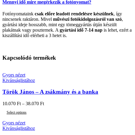
Mennyi idő mire megérkezik a fotónyomat?
Fotónyomataink
csak előre leadott rendelésre készülnek
, így
nincsenek raktáron. Mivel
művészi fotókidolgozásról van szó
,
gyártási ideje hosszabb, mint egy tömeggyártás útján készült
plakátnak vagy poszternek. A
gyártási idő 7-14 nap
is lehet, ezért a
kiszállítási idő elérheti a 3 hetet is.
Kapcsolódó termékek
Gyors nézet
Kivánságlistához
Török János – A zsákmány és a banka
10.070
Ft
–
38.070
Ft
Select options
Gyors nézet
Kivánságlistához