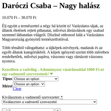
Daróczi Csaba – Nagy halász
10.070
Ft
–
38.070
Ft
Élj együtt a természettel a négy fal között is! Varázslatos tájak, az
állatok életének rejtett pillanatai, művészi ábrázolások egy szabad
szemmel láthatatlan világról. Díszítsd otthonod falát a Varázslatos
Magyarország gyönyörű természetfotóival.
Több témából válogathatsz: a tájképek-növények, madarak és az
egyéb állatok kategóriákból. A képek igényeid szerint több méretben
rendelhetőek, művészi papírra, vászonra vagy rámázott vászonra
nyomva.
Kezedben a vadvilág - Adományozz vásárlásoddal 1000 Ft-ot
egy vadmentő szervezetnek!
Típus
Méret
Clear
Kiválasztom a vadmentő szervezetet:
*
Daróczi