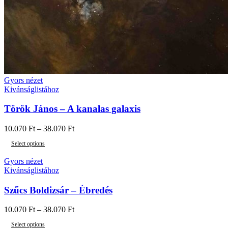
Gyors nézet
Kivánságlistához
Török János – A kanalas galaxis
10.070
Ft
–
38.070
Ft
Select options
Gyors nézet
Kivánságlistához
Szűcs Boldizsár – Ébredés
10.070
Ft
–
38.070
Ft
Select options