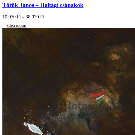
Török János – Holtági csónakok
10.070
Ft
–
38.070
Ft
Select options