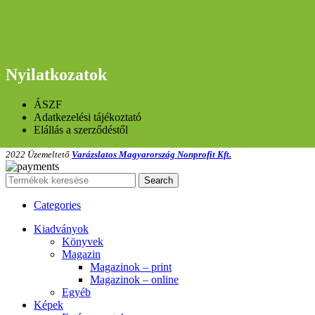
Nyilatkozatok
ÁSZF
Adatkezelési tájékoztató
Elállás a szerződéstől
2022 Üzemeltető
Varázslatos Magyarország Nonprofit Kft.
Search
Categories
Kiadványok
Könyvek
Magazin
Magazinok – print
Magazinok – online
Egyéb
Képek