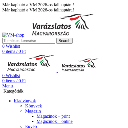
Már kapható a VM 2026-os falinaptára!
Már kapható a VM 2026-os falinaptára!
Search
0
Wishlist
0
items
/
0
Ft
0
Wishlist
0
items
/
0
Ft
Menu
Kategóriák
Kiadványok
Könyvek
Magazin
Magazinok – print
Magazinok – online
Egyéb