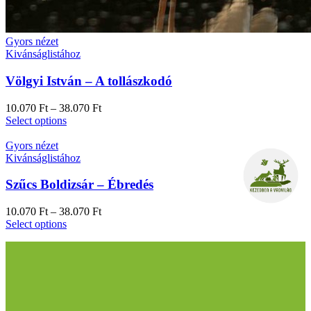
Gyors nézet
Kivánságlistához
Völgyi István – A tollászkodó
10.070
Ft
–
38.070
Ft
Select options
Gyors nézet
Kivánságlistához
Szűcs Boldizsár – Ébredés
10.070
Ft
–
38.070
Ft
Select options