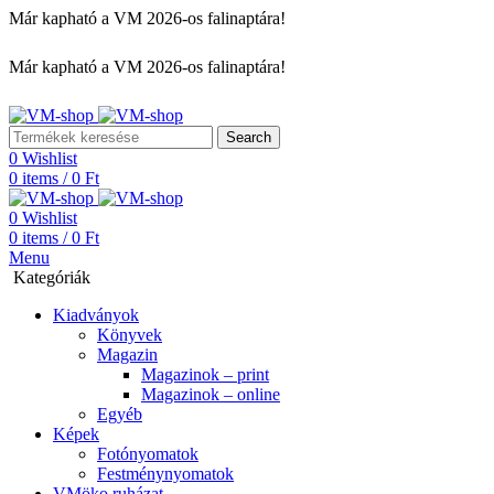
Már kapható a VM 2026-os falinaptára!
Már kapható a VM 2026-os falinaptára!
Search
0
Wishlist
0
items
/
0
Ft
0
Wishlist
0
items
/
0
Ft
Menu
Kategóriák
Kiadványok
Könyvek
Magazin
Magazinok – print
Magazinok – online
Egyéb
Képek
Fotónyomatok
Festménynyomatok
VMöko ruházat