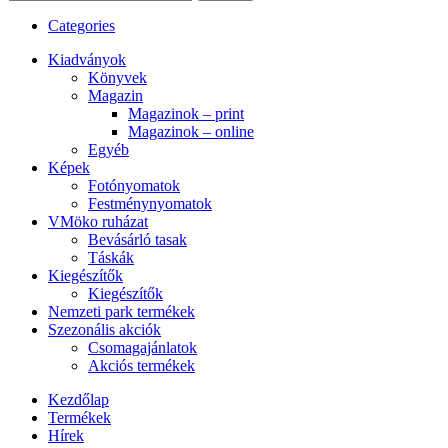
Categories
Kiadványok
Könyvek
Magazin
Magazinok – print
Magazinok – online
Egyéb
Képek
Fotónyomatok
Festménynyomatok
VMöko ruházat
Bevásárló tasak
Táskák
Kiegészítők
Kiegészítők
Nemzeti park termékek
Szezonális akciók
Csomagajánlatok
Akciós termékek
Kezdőlap
Termékek
Hírek