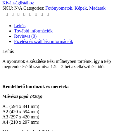
-
Kivánságlistához
Lopakodó
SKU:
N/A
Categories:
Fotónyomatok
,
Képek
,
Madarak
támadás
quantity
Leírás
További információk
Reviews (0)
Fizetési és szállítási információk
Leírás
A nyomatok elkészítése kézi műhelyben történik, így a kép
megrendelésétől számítva 1.5 – 2 hét az elkészülési idő.
Rendelhető hordozók és méretek:
Művészi papír (320g)
A1 (594 x 841 mm)
A2 (420 x 594 mm)
A3 (297 x 420 mm)
A4 (210 x 297 mm)