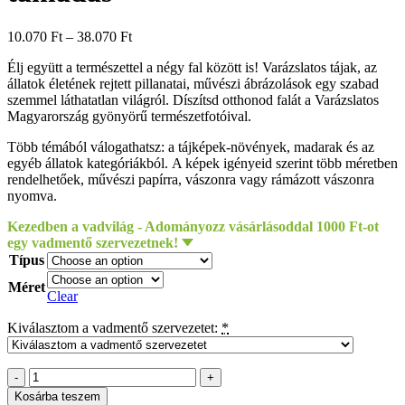
10.070
Ft
–
38.070
Ft
Élj együtt a természettel a négy fal között is! Varázslatos tájak, az
állatok életének rejtett pillanatai, művészi ábrázolások egy szabad
szemmel láthatatlan világról. Díszítsd otthonod falát a Varázslatos
Magyarország gyönyörű természetfotóival.
Több témából válogathatsz: a tájképek-növények, madarak és az
egyéb állatok kategóriákból. A képek igényeid szerint több méretben
rendelhetőek, művészi papírra, vászonra vagy rámázott vászonra
nyomva.
Kezedben a vadvilág - Adományozz vásárlásoddal 1000 Ft-ot
egy vadmentő szervezetnek!
Típus
Méret
Clear
Kiválasztom a vadmentő szervezetet:
*
Daróczi
Csaba
Kosárba teszem