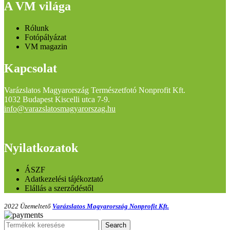
A VM világa
Rólunk
Fotópályázat
VM magazin
Kapcsolat
Varázslatos Magyarország Természetfotó Nonprofit Kft.
1032 Budapest Kiscelli utca 7-9.
info@varazslatosmagyarorszag.hu
Nyilatkozatok
ÁSZF
Adatkezelési tájékoztató
Elállás a szerződéstől
2022 Üzemeltető
Varázslatos Magyarország Nonprofit Kft.
Search