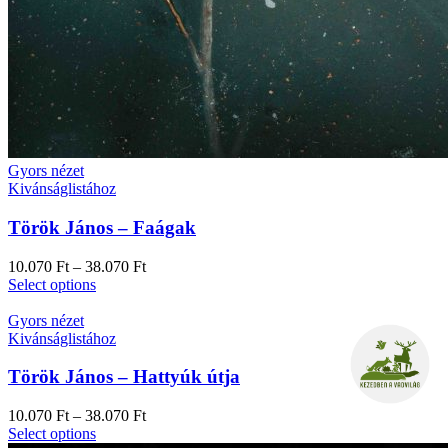
Gyors nézet
Kivánságlistához
Török János – Faágak
10.070
Ft
–
38.070
Ft
Select options
Gyors nézet
Kivánságlistához
Török János – Hattyúk útja
10.070
Ft
–
38.070
Ft
Select options