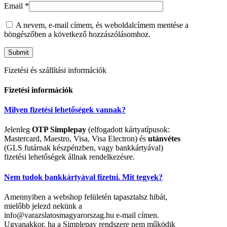
Email
*
A nevem, e-mail címem, és weboldalcímem mentése a
böngészőben a következő hozzászólásomhoz.
Fizetési és szállítási információk
Fizetési információk
Milyen fizetési lehetőségek vannak?
Jelenleg
OTP Simplepay
(elfogadott kártyatípusok:
Mastercard, Maestro, Visa, Visa Electron) és
utánvétes
(GLS futárnak készpénzben, vagy bankkártyával)
fizetési lehetőségek állnak rendelkezésre.
Nem tudok bankkártyával fizetni. Mit tegyek?
Amennyiben a webshop felületén tapasztalsz hibát,
mielőbb jelezd nekünk a
info@varazslatosmagyarorszag.hu e-mail címen.
Ugyanakkor, ha a Simplepay rendszere nem működik