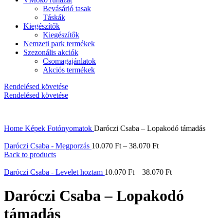
Bevásárló tasak
Táskák
Kiegészítők
Kiegészítők
Nemzeti park termékek
Szezonális akciók
Csomagajánlatok
Akciós termékek
Rendelésed követése
Rendelésed követése
Home
Képek
Fotónyomatok
Daróczi Csaba – Lopakodó támadás
Daróczi Csaba - Megporzás
10.070
Ft
–
38.070
Ft
Back to products
Daróczi Csaba - Levelet hoztam
10.070
Ft
–
38.070
Ft
Daróczi Csaba – Lopakodó
támadás