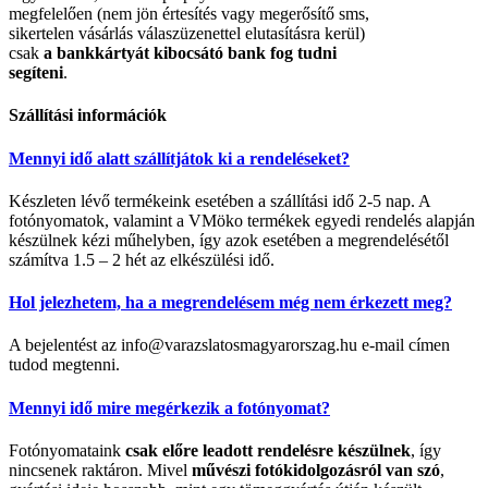
megfelelően (nem jön értesítés vagy megerősítő sms,
sikertelen vásárlás válaszüzenettel elutasításra kerül)
csak
a bankkártyát kibocsátó bank fog tudni
segíteni
.
Szállítási információk
Mennyi idő alatt szállítjátok ki a rendeléseket?
Készleten lévő termékeink esetében a szállítási idő 2-5 nap. A
fotónyomatok, valamint a VMöko termékek egyedi rendelés alapján
készülnek kézi műhelyben, így azok esetében a megrendelésétől
számítva 1.5 – 2 hét az elkészülési idő.
Hol jelezhetem, ha a megrendelésem még nem érkezett meg?
A bejelentést az info@varazslatosmagyarorszag.hu e-mail címen
tudod megtenni.
Mennyi idő mire megérkezik a fotónyomat?
Fotónyomataink
csak előre leadott rendelésre készülnek
, így
nincsenek raktáron. Mivel
művészi fotókidolgozásról van szó
,