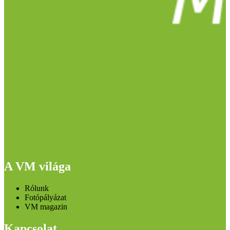
A VM világa
Rólunk
Fotópályázat
VM magazin
Kapcsolat