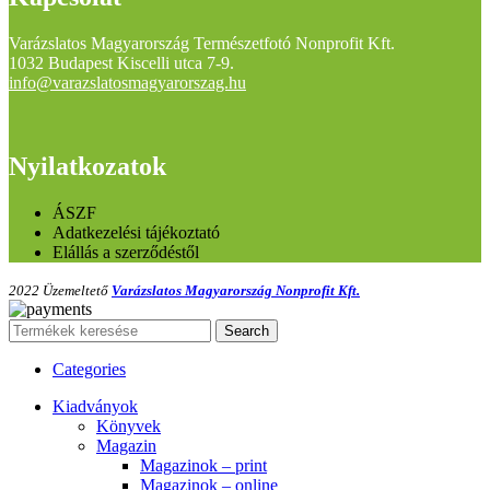
Varázslatos Magyarország Természetfotó Nonprofit Kft.
1032 Budapest Kiscelli utca 7-9.
info@varazslatosmagyarorszag.hu
Nyilatkozatok
ÁSZF
Adatkezelési tájékoztató
Elállás a szerződéstől
2022 Üzemeltető
Varázslatos Magyarország Nonprofit Kft.
Search
Categories
Kiadványok
Könyvek
Magazin
Magazinok – print
Magazinok – online