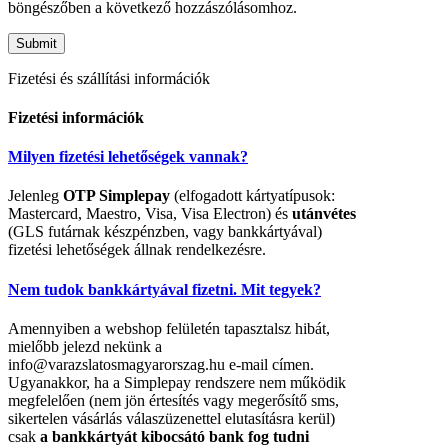
böngészőben a következő hozzászólásomhoz.
Fizetési és szállítási információk
Fizetési információk
Milyen fizetési lehetőségek vannak?
Jelenleg
OTP Simplepay
(elfogadott kártyatípusok:
Mastercard, Maestro, Visa, Visa Electron) és
utánvétes
(GLS futárnak készpénzben, vagy bankkártyával)
fizetési lehetőségek állnak rendelkezésre.
Nem tudok bankkártyával fizetni. Mit tegyek?
Amennyiben a webshop felületén tapasztalsz hibát,
mielőbb jelezd nekünk a
info@varazslatosmagyarorszag.hu e-mail címen.
Ugyanakkor, ha a Simplepay rendszere nem működik
megfelelően (nem jön értesítés vagy megerősítő sms,
sikertelen vásárlás válaszüzenettel elutasításra kerül)
csak
a bankkártyát kibocsátó bank fog tudni