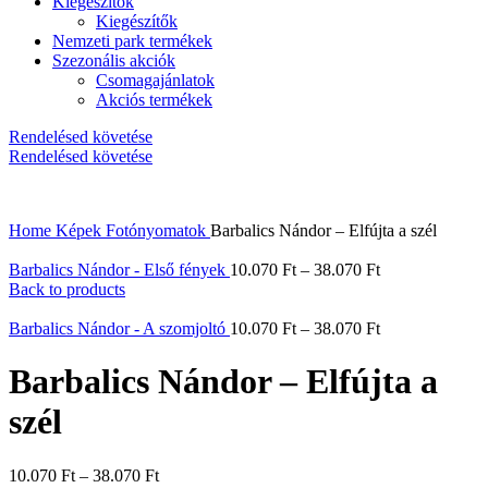
Kiegészítők
Kiegészítők
Nemzeti park termékek
Szezonális akciók
Csomagajánlatok
Akciós termékek
Rendelésed követése
Rendelésed követése
Home
Képek
Fotónyomatok
Barbalics Nándor – Elfújta a szél
Barbalics Nándor - Első fények
10.070
Ft
–
38.070
Ft
Back to products
Barbalics Nándor - A szomjoltó
10.070
Ft
–
38.070
Ft
Barbalics Nándor – Elfújta a
szél
10.070
Ft
–
38.070
Ft