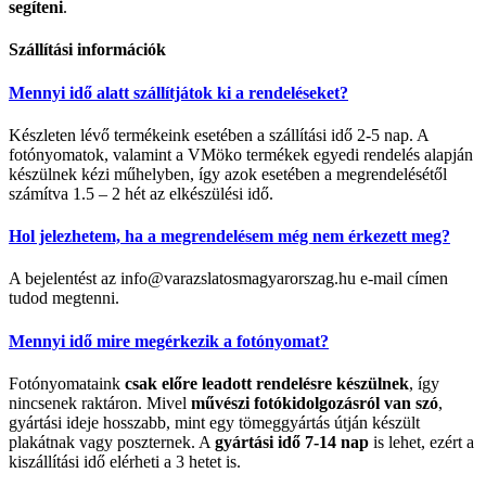
segíteni
.
Szállítási információk
Mennyi idő alatt szállítjátok ki a rendeléseket?
Készleten lévő termékeink esetében a szállítási idő 2-5 nap. A
fotónyomatok, valamint a VMöko termékek egyedi rendelés alapján
készülnek kézi műhelyben, így azok esetében a megrendelésétől
számítva 1.5 – 2 hét az elkészülési idő.
Hol jelezhetem, ha a megrendelésem még nem érkezett meg?
A bejelentést az info@varazslatosmagyarorszag.hu e-mail címen
tudod megtenni.
Mennyi idő mire megérkezik a fotónyomat?
Fotónyomataink
csak előre leadott rendelésre készülnek
, így
nincsenek raktáron. Mivel
művészi fotókidolgozásról van szó
,
gyártási ideje hosszabb, mint egy tömeggyártás útján készült
plakátnak vagy poszternek. A
gyártási idő 7-14 nap
is lehet, ezért a
kiszállítási idő elérheti a 3 hetet is.