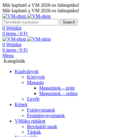
Már kapható a VM 2026-os falinaptára!
Már kapható a VM 2026-os falinaptára!
Search
0
Wishlist
0
items
/
0
Ft
0
Wishlist
0
items
/
0
Ft
Menu
Kategóriák
Kiadványok
Könyvek
Magazin
Magazinok – print
Magazinok – online
Egyéb
Képek
Fotónyomatok
Festménynyomatok
VMöko ruházat
Bevásárló tasak
Táskák