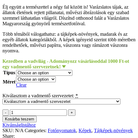
Élj együtt a természettel a négy fal között is! Varázslatos tájak, az
állatok életének rejtett pillanatai, művészi ábrázolások egy szabad
szemmel láthatatlan világról. Díszítsd otthonod falát a Varázslatos
Magyarország gyönyörű természetfotóival.
Több témából válogathatsz: a tájképek-növények, madarak és az
egyéb állatok kategóriákból. A képek igényeid szerint több méretben
rendelhetőek, művészi papírra, vászonra vagy rámázott vászonra
nyomva.
Kezedben a vadvilág - Adományozz vásárlásoddal 1000 Ft-ot
egy vadmentő szervezetnek!
Típus
Méret
Clear
Kiválasztom a vadmentő szervezetet:
*
Barbalics
Nándor
Kosárba teszem
-
Kivánságlistához
Elfújta
SKU:
N/A
Categories:
Fotónyomatok
,
Képek
,
Tájképek-növények
a
Share: