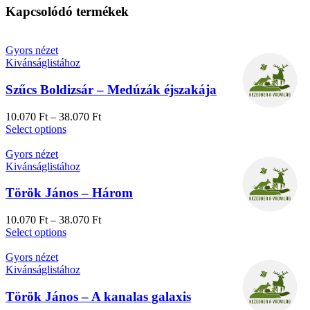
Kapcsolódó termékek
Gyors nézet
Kivánságlistához
Szűcs Boldizsár – Medúzák éjszakája
10.070
Ft
–
38.070
Ft
Select options
Gyors nézet
Kivánságlistához
Török János – Három
10.070
Ft
–
38.070
Ft
Select options
Gyors nézet
Kivánságlistához
Török János – A kanalas galaxis