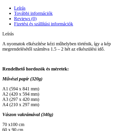
szél
quantity
Leírás
További információk
Reviews (0)
Fizetési és szállítási információk
Leírás
A nyomatok elkészítése kézi műhelyben történik, így a kép
megrendelésétől számítva 1.5 – 2 hét az elkészülési idő.
Rendelhető hordozók és méretek:
Művészi papír (320g)
A1 (594 x 841 mm)
A2 (420 x 594 mm)
A3 (297 x 420 mm)
A4 (210 x 297 mm)
Vászon vakrámával (340g)
70 x100 cm
60 x 90 cm