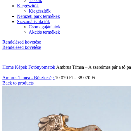
Táskák
Kiegészítők
Kiegészítők
Nemzeti park termékek
Szezonális akciók
Csomagajánlatok
Akciós termékek
Rendelésed követése
Rendelésed követése
Home
Képek
Fotónyomatok
Ambrus Tímea – A szerelmes pár a tó pa
Ambrus Tímea - Büszkeség
10.070
Ft
–
38.070
Ft
Back to products