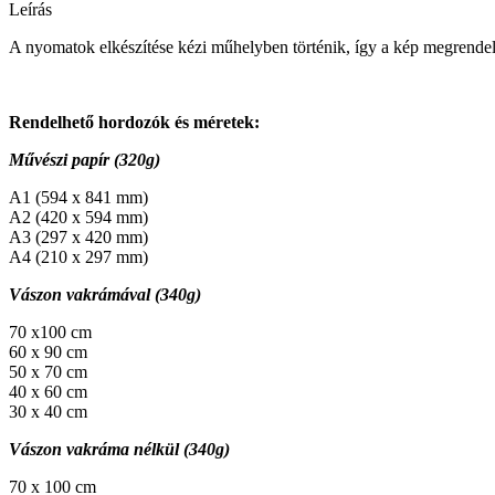
Leírás
A nyomatok elkészítése kézi műhelyben történik, így a kép megrendelés
Rendelhető hordozók és méretek:
Művészi papír (320g)
A1 (594 x 841 mm)
A2 (420 x 594 mm)
A3 (297 x 420 mm)
A4 (210 x 297 mm)
Vászon vakrámával (340g)
70 x100 cm
60 x 90 cm
50 x 70 cm
40 x 60 cm
30 x 40 cm
Vászon vakráma nélkül (340g)
70 x 100 cm