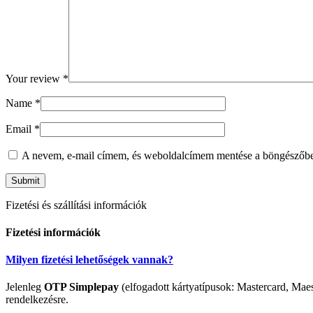
Your review
*
Name
*
Email
*
A nevem, e-mail címem, és weboldalcímem mentése a böngészőb
Fizetési és szállítási információk
Fizetési információk
Milyen fizetési lehetőségek vannak?
Jelenleg
OTP Simplepay
(elfogadott kártyatípusok: Mastercard, Maes
rendelkezésre.