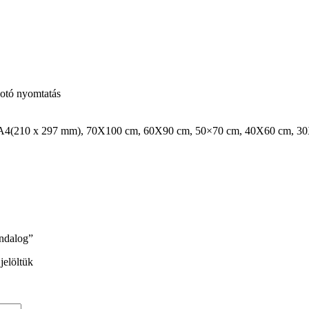
otó nyomtatás
 A4(210 x 297 mm), 70X100 cm, 60X90 cm, 50×70 cm, 40X60 cm, 3
andalog”
jelöltük