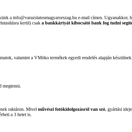
nekünk a info@varazslatosmagyarorszag.hu e-mail címen. Ugyanakkor,
elutasításra kerül) csak
a bankkártyát kibocsátó bank fog tudni segít
nyomatok, valamint a VMöko termékek egyedi rendelés alapján készülnek
d megtenni.
enek raktáron. Mivel
művészi fotókidolgozásról van szó
, gyártási ide
érheti a 3 hetet is.