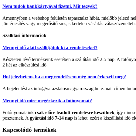
Nem tudok bankkártyával fizetni. Mit tegyek?
Amennyiben a webshop felületén tapasztalsz hibát, mielőbb jelezd 
jön értesítés vagy megerősítő sms, sikertelen vásárlás válaszüzenettel 
Szállítási információk
Mennyi idő alatt szállítjátok ki a rendeléseket?
Készleten lévő termékeink esetében a szállítási idő 2-5 nap. A fotó
2 hét az elkészülési idő.
Hol jelezhetem, ha a megrendelésem még nem érkezett meg?
A bejelentést az info@varazslatosmagyarorszag.hu e-mail címen tudo
Mennyi idő mire megérkezik a fotónyomat?
Fotónyomataink
csak előre leadott rendelésre készülnek
, így nincs
poszternek. A
gyártási idő 7-14 nap
is lehet, ezért a kiszállítási idő el
Kapcsolódó termékek