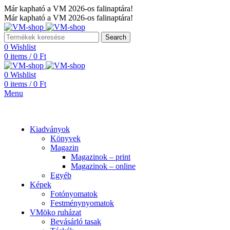
Már kapható a VM 2026-os falinaptára!
Már kapható a VM 2026-os falinaptára!
Search
0
Wishlist
0
items
/
0
Ft
0
Wishlist
0
items
/
0
Ft
Menu
Kategóriák
Kiadványok
Könyvek
Magazin
Magazinok – print
Magazinok – online
Egyéb
Képek
Fotónyomatok
Festménynyomatok
VMöko ruházat
Bevásárló tasak