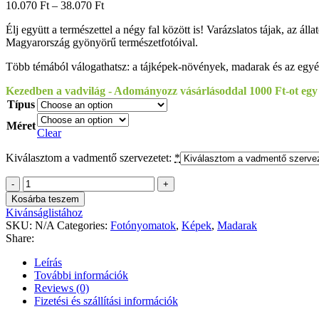
10.070
Ft
–
38.070
Ft
Élj együtt a természettel a négy fal között is! Varázslatos tájak, az ál
Magyarország gyönyörű természetfotóival.
Több témából válogathatsz: a tájképek-növények, madarak és az egyéb
Kezedben a vadvilág - Adományozz vásárlásoddal 1000 Ft-ot egy
Típus
Méret
Clear
Kiválasztom a vadmentő szervezetet:
*
Ambrus
Tímea
Kosárba teszem
-
Kivánságlistához
A
SKU:
N/A
Categories:
Fotónyomatok
,
Képek
,
Madarak
szerelmes
Share:
pár
a
Leírás
tó
További információk
partján
Reviews (0)
andalog
Fizetési és szállítási információk
quantity