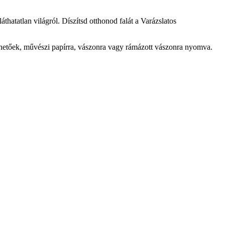
láthatatlan világról. Díszítsd otthonod falát a Varázslatos
lhetőek, művészi papírra, vászonra vagy rámázott vászonra nyomva.