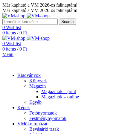
Már kapható a VM 2026-os falinaptára!
Már kapható a VM 2026-os falinaptára!
Search
0
Wishlist
0
items
/
0
Ft
0
Wishlist
0
items
/
0
Ft
Menu
Kategóriák
Kiadványok
Könyvek
Magazin
Magazinok – print
Magazinok – online
Egyéb
Képek
Fotónyomatok
Festménynyomatok
VMöko ruházat
Bevásárló tasak