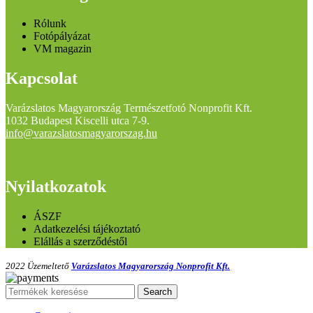
Rólunk
Fotópályázat
VM magazin
Kapcsolat
Varázslatos Magyarország Természetfotó Nonprofit Kft.
1032 Budapest Kiscelli utca 7-9.
info@varazslatosmagyarorszag.hu
Nyilatkozatok
ÁSZF
Adatkezelési tájékoztató
Elállás a szerződéstől
2022 Üzemeltető
Varázslatos Magyarország Nonprofit Kft.
Search