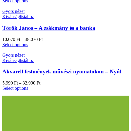
Select options
Gyors nézet
Kivánságlistához
Török János – A zsákmány és a banka
10.070
Ft
–
38.070
Ft
Select options
Gyors nézet
Kivánságlistához
Akvarell festmények művészi nyomatokon – Nyúl
5.990
Ft
–
32.990
Ft
Select options