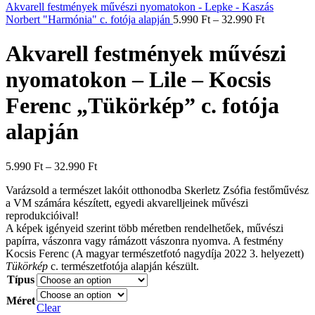
Akvarell festmények művészi nyomatokon - Lepke - Kaszás
Norbert "Harmónia" c. fotója alapján
5.990
Ft
–
32.990
Ft
Akvarell festmények művészi
nyomatokon – Lile – Kocsis
Ferenc „Tükörkép” c. fotója
alapján
5.990
Ft
–
32.990
Ft
Varázsold a természet lakóit otthonodba Skerletz Zsófia festőművész
a VM számára készített, egyedi akvarelljeinek művészi
reprodukcióival!
A képek igényeid szerint több méretben rendelhetőek, művészi
papírra, vászonra vagy rámázott vászonra nyomva. A festmény
Kocsis Ferenc (A magyar természetfotó nagydíja 2022 3. helyezett)
Tükörkép
c. természetfotója alapján készült.
Típus
Méret
Clear