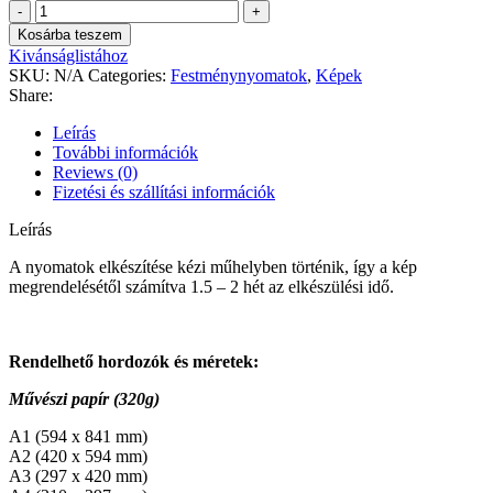
Akvarell
festmények
Kosárba teszem
művészi
Kivánságlistához
nyomatokon
SKU:
N/A
Categories:
Festménynyomatok
,
Képek
-
Share:
Lile
-
Leírás
Kocsis
További információk
Ferenc
Reviews (0)
"Tükörkép"
Fizetési és szállítási információk
c.
fotója
Leírás
alapján
quantity
A nyomatok elkészítése kézi műhelyben történik, így a kép
megrendelésétől számítva 1.5 – 2 hét az elkészülési idő.
Rendelhető hordozók és méretek:
Művészi papír (320g)
A1 (594 x 841 mm)
A2 (420 x 594 mm)
A3 (297 x 420 mm)