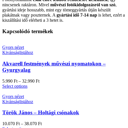
nincsenek raktáron. Mivel
művészi fotókidolgozásról van szó
,
gyártási ideje hosszabb, mint egy tömeggyártás útján készült
plakátnak vagy poszternek. A
gyártási idő 7-14 nap
is lehet, ezért a
kiszállítási idő elérheti a 3 hetet is.
Kapcsolódó termékek
Gyors nézet
Kivánságlistához
Akvarell festmények művészi nyomatokon –
Gyurgyalag
5.990
Ft
–
32.990
Ft
Select options
Gyors nézet
Kivánságlistához
Török János – Holtági csónakok
10.070
Ft
–
38.070
Ft