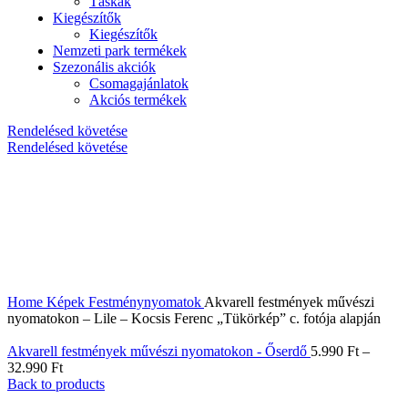
Táskák
Kiegészítők
Kiegészítők
Nemzeti park termékek
Szezonális akciók
Csomagajánlatok
Akciós termékek
Rendelésed követése
Rendelésed követése
Home
Képek
Festménynyomatok
Akvarell festmények művészi
nyomatokon – Lile – Kocsis Ferenc „Tükörkép” c. fotója alapján
Akvarell festmények művészi nyomatokon - Őserdő
5.990
Ft
–
32.990
Ft
Back to products