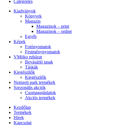
Categories
Kiadványok
Könyvek
Magazin
Magazinok – print
Magazinok – online
Egyéb
Képek
Fotónyomatok
Festménynyomatok
VMöko ruházat
Bevásárló tasak
Táskák
Kiegészítők
Kiegészítők
Nemzeti park termékek
Szezonális akciók
Csomagajánlatok
Akciós termékek
Kezdőlap
Termékek
Hírek
Kapcsolat