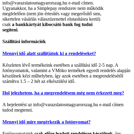
info@varazslatosmagyarorszag.hu e-mail címen.
Ugyanakkor, ha a Simplepay rendszere nem működik
megfelelően (nem jön értesítés vagy megerősítő sms,
sikertelen vásárlás válaszüzenettel elutasításra kerül)
csak
a bankkártyát kibocsátó bank fog tudni
segíteni
.
Szállítási információk
Mennyi idő alatt szállítjátok ki a rendeléseket?
Készleten lévő termékeink esetében a szállítási idő 2-5 nap. A
fotónyomatok, valamint a VMöko termékek egyedi rendelés alapján
készülnek kézi műhelyben, így azok esetében a megrendelésétől
számítva 1.5 – 2 hét az elkészülési idő.
Hol jelezhetem, ha a megrendelésem még nem érkezett meg?
A bejelentést az info@varazslatosmagyarorszag.hu e-mail címen
tudod megtenni.
Mennyi idő mire megérkezik a fotónyomat?
Fotónyomataink
csak előre leadott rendelésre készülnek
, így